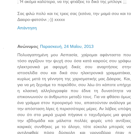
; Ή ακόμα καλύτερα, να της φτιάξεις το δικό της μπλογκ ;;;
Σας φιλώ πολύ και τις τρεις σας (εσένα, την μαμά σου και το
Δαειρο-φατσόνι ;-)) xxxxx
Απάντηση
Ανώνυμος
Παρασκευή, 24 Μαΐου, 2013
Πολυαγαπημένη μου Ασπασία, χαίρομαι αφάνταστα που
τόσο αγγίζουν την ψυχή σου όσα κατά καιρούς σου γράφω
ηλεκτρονικά με αφορμή δικές σου αναρτήσεις στην
ιστοσελίδα σου και δικά σου ηλεκτρονικά γραμματάκια,
κυρίως μετά τη γέννηση της χαρισματικής μας Δάειρας. Και,
για να μη ξεχνάμε το παρελθόν, σου λέω ότι κάποτε υπήρχε
η κλασική αλληλογραφία που έδινε τη δυνατότητα να
επικοινωνούν οι άνθρωποι μεταξύ τους. Για να φθάσει όμως
ένα γράμμα στον προορισμό του, απαιτούνταν ανάλογα με
την απόσταση λίγες ή περισσότερες μέρες. Αν λάβεις υπόψη
σου ότι στα μικρά χωριά πήγαινε ο ταχυδρόμος μια φορά
την εβδομάδα και μάλιστα πολλές φορές υπό αντίξοες
καιρικές συνθήκες με το άλογο, τότε εύκολα μπορείς να
αντιληφθείς πόσο δύσκολη και χρονοβόρα ήταν η