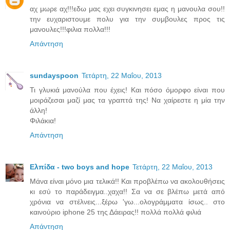
αχ μωρε αχ!!!εδω μας εχει συγκινησει εμας η μανουλα σου!!
την ευχαριστουμε πολυ για την συμβουλες προς τις
μανουλες!!!φιλια πολλα!!!
Απάντηση
sundayspoon
Τετάρτη, 22 Μαΐου, 2013
Τι γλυκιά μανούλα που έχεις! Και πόσο όμορφο είναι που
μοιράζεσαι μαζί μας τα γραπτά της! Να χαίρεστε η μία την
άλλη!
Φιλάκια!
Απάντηση
Ελπίδα - two boys and hope
Τετάρτη, 22 Μαΐου, 2013
Μάνα είναι μόνο μια τελικά!! Και προβλέπω να ακολουθήσεις
κι εσύ το παράδειγμα..χαχα!! Σα να σε βλέπω μετά από
χρόνια να στέλνεις...ξέρω 'γω...ολογράμματα ίσως.. στο
καινούριο iphone 25 της Δάειρας!! πολλά πολλά φιλιά
Απάντηση