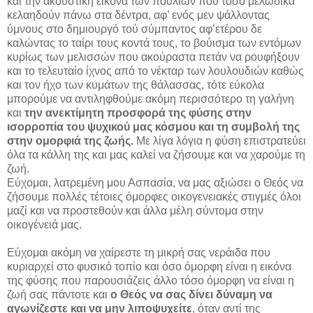
και την ακουστική εικόνα των πουλιών που τόσο μελωδικά
κελαηδούν πάνω στα δέντρα, αφ’ ενός μεν ψάλλοντας
ύμνους στο δημιουργό τού σύμπαντος αφ’ετέρου δε
καλώντας το ταίρι τους κοντά τους, το βούισμα των εντόμων
κυρίως των μελισσών που ακούραστα πετάν να ρουφήξουν
και το τελευταίο ίχνος από το νέκταρ των λουλουδιών καθώς
και τον ήχο των κυμάτων της θάλασσας, τότε εύκολα
μπορούμε να αντιληφθούμε ακόμη περισσότερο τη γαλήνη
και
την ανεκτίμητη προσφορά της φύσης στην
ισορροπία του ψυχικού μας κόσμου και τη συμβολή της
στην ομορφιά της ζωής.
Με λίγα λόγια η φύση επιστρατεύει
όλα τα κάλλη της και μας καλεί να ζήσουμε και να χαρούμε τη
ζωή.
Εύχομαι, λατρεμένη μου Ασπασία, να μας αξιώσει ο Θεός να
ζήσουμε πολλές τέτοιες όμορφες οικογενειακές στιγμές όλοι
μαζί και να προστεθούν και άλλα μέλη σύντομα στην
οικογένειά μας.
Εύχομαι ακόμη να χαίρεστε τη μικρή σας νεράιδα που
κυριαρχεί στο φυσικό τοπίο και όσο όμορφη είναι η εικόνα
της φύσης που παρουσιάζεις άλλο τόσο όμορφη να είναι η
ζωή σας πάντοτε και
ο Θεός να σας δίνει δύναμη να
αγωνίζεστε και να μην λιποψυχείτε
, όταν αντί της