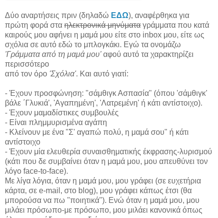
Δύο αναρτήσεις πριν (δηλαδώ
ΕΔΩ
), αναφέρθηκα για
πρώτη φορά στα
ηλεκτρονικά μηνύματα
γράμματα που κατά
καιρούς μου αφήνει η μαμά μου είτε στο inbox μου, είτε ως
σχόλια σε αυτό εδώ το μπλογκάκι. Εγώ τα ονομάζω
'Γράμματα από τη μαμά μου'
αφού αυτό τα χαρακτηρίζει
περισσότερο
από τον όρο
'Σχόλια'
. Και αυτό γιατί:
- Έχουν προσφώνηση: "σάμθιγκ Ασπασία" (όπου 'σάμθιγκ'
βάλε ΄Γλυκιά', 'Αγαπημένη', 'Λατρεμένη' ή κάτι αντίστοιχο).
- Έχουν μαμαδίστικες συμβουλές
- Είναι πλημμυρισμένα αγάπη
- Κλείνουν με ένα "Σ' αγαπώ πολύ, η μαμά σου" ή κάτι
αντίστοιχο
- Έχουν μία ελευθερία συναισθηματικής έκφρασης-λυρισμού
(κάτι που δε συμβαίνει όταν η μαμά μου, μου απευθύνει τον
λόγο face-to-face).
Με λίγα λόγια, όταν η μαμά μου, μου γράφει (σε ευχετήρια
κάρτα, σε e-mail, στο blog), μου γράφει κάπως έτσι (θα
μπορούσα να πω "ποιητικά"). Ενώ όταν η μαμά μου, μου
μιλάει πρόσωπο-με πρόσωπο, μου μιλάει κανονικά όπως