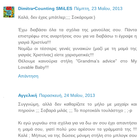
Dimitra•Counting SΜiLES
Πέμπτη, 23 Μαΐου, 2013
Καλά, δεν έχεις μπάτλερ;;;; Σοκάρομαι:)
Έχω διαβάσει όλα τα σχόλια της μανούλας σου. Πάντα
επιστρέφω στις αναρτήσεις σου για να διαβάσω τι έγραψε η
γιαγιά Χριστίνα!!!
Νομίζω οι τέσσερις γενιές γυναικών (μαζί με τη μαμά της
γιαγιάς Χριστίνας) είστε χαρισματικές!!!
Θέλουμε καινούρια στήλη "Grandma's advice" στο My
Lovable Baby!!!
Απάντηση
Αγγελική
Παρασκευή, 24 Μαΐου, 2013
Συγγνώμη, αλλά δεν καθαρίζετε το μήλο με μαχαίρι και
πηρούνι ;;; Σοβαρά μιλάς ;;; Το πορτοκάλι τουλάστιχο ; ;-p
Κι εγώ γυρνάω στα σχόλια για να δω αν σου έχει απαντήσει
η μαμά σου, γιατί πολύ μου αρέσουν τα γράμματά της !!!
Καλέ ; Μήπως να της δώσεις μόνιμη στήλη στο μπλογκ σου