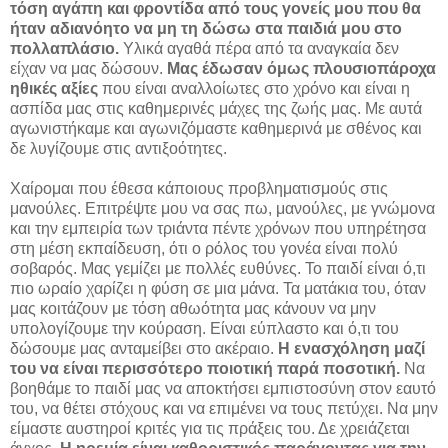
τόση αγάπη και φροντίδα από τους γονείς μου που θα
ήταν αδιανόητο να μη τη δώσω στα παιδιά μου στο
πολλαπλάσιο.
Υλικά αγαθά πέρα από τα αναγκαία δεν
είχαν να μας δώσουν.
Μας έδωσαν όμως πλουσιοπάροχα
ηθικές αξίες
που είναι αναλλοίωτες στο χρόνο και είναι η
ασπίδα μας στις καθημερινές μάχες της ζωής μας. Με αυτά
αγωνιστήκαμε και αγωνιζόμαστε καθημερινά με σθένος και
δε λυγίζουμε στις αντιξοότητες.
Χαίρομαι που έθεσα κάποιους προβληματισμούς στις
μανούλες. Επιτρέψτε μου να σας πω, μανούλες, με γνώμονα
και την εμπειρία των τριάντα πέντε χρόνων που υπηρέτησα
στη μέση εκπαίδευση, ότι ο ρόλος του γονέα είναι πολύ
σοβαρός. Μας γεμίζει με πολλές ευθύνες. Το παιδί είναι ό,τι
πιο ωραίο χαρίζει η φύση σε μια μάνα. Τα ματάκια του, όταν
μας κοιτάζουν με τόση αθωότητα μας κάνουν να μην
υπολογίζουμε την κούραση. Είναι εύπλαστο και ό,τι του
δώσουμε μας ανταμείβει στο ακέραιο.
Η ενασχόληση μαζί
του να είναι περισσότερο ποιοτική παρά ποσοτική.
Να
βοηθάμε το παιδί μας να αποκτήσει εμπιστοσύνη στον εαυτό
του, να θέτει στόχους και να επιμένει να τους πετύχει. Να μην
είμαστε αυστηροί κριτές για τις πράξεις του. Δε χρειάζεται