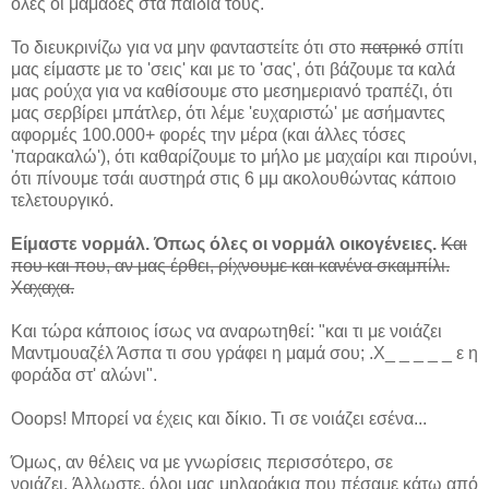
όλες οι μαμάδες στα παιδιά τους.
Το διευκρινίζω για να μην φανταστείτε ότι στο
πατρικό
σπίτι
μας είμαστε με το 'σεις' και με το 'σας', ότι βάζουμε τα καλά
μας ρούχα για να καθίσουμε στο μεσημεριανό τραπέζι, ότι
μας σερβίρει μπάτλερ, ότι λέμε 'ευχαριστώ' με ασήμαντες
αφορμές 100.000+ φορές την μέρα (και άλλες τόσες
'παρακαλώ'), ότι καθαρίζουμε το μήλο με μαχαίρι και πιρούνι,
ότι πίνουμε τσάι αυστηρά στις 6 μμ ακολουθώντας κάποιο
τελετουργικό.
Είμαστε νορμάλ. Όπως όλες οι νορμάλ οικογένειες.
Και
που και που, αν μας έρθει, ρίχνουμε και κανένα σκαμπίλι.
Χαχαχα.
Και τώρα κάποιος ίσως να αναρωτηθεί: "και τι με νοιάζει
Μαντμουαζέλ Άσπα τι σου γράφει η μαμά σου; .Χ_ _ _ _ _ ε η
φοράδα στ' αλώνι".
Ooops! Μπορεί να έχεις και δίκιο. Τι σε νοιάζει εσένα...
Όμως, αν θέλεις να με γνωρίσεις περισσότερο, σε
νοιάζει. Άλλωστε, όλοι μας μηλαράκια που πέσαμε κάτω από