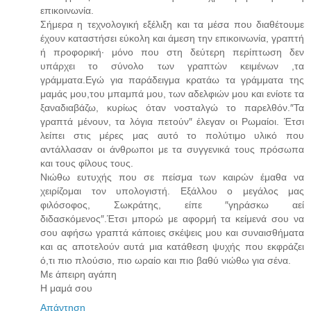
επικοινωνία.
Σήμερα η τεχνολογική εξέλιξη και τα μέσα που διαθέτουμε
έχουν καταστήσει εύκολη και άμεση την επικοινωνία, γραπτή
ή προφορική∙ μόνο που στη δεύτερη περίπτωση δεν
υπάρχει το σύνολο των γραπτών κειμένων ,τα
γράμματα.Εγώ για παράδειγμα κρατάω τα γράμματα της
μαμάς μου,του μπαμπά μου, των αδελφιών μου και ενίοτε τα
ξαναδιαβάζω, κυρίως όταν νοσταλγώ το παρελθόν.″Τα
γραπτά μένουν, τα λόγια πετούν″ έλεγαν οι Ρωμαίοι. Έτσι
λείπει στις μέρες μας αυτό το πολύτιμο υλικό που
αντάλλασαν οι άνθρωποι με τα συγγενικά τους πρόσωπα
και τους φίλους τους.
Νιώθω ευτυχής που σε πείσμα των καιρών έμαθα να
χειρίζομαι τον υπολογιστή. Εξάλλου ο μεγάλος μας
φιλόσοφος, Σωκράτης, είπε ″γηράσκω αεί
διδασκόμενος″.Έτσι μπορώ με αφορμή τα κείμενά σου να
σου αφήσω γραπτά κάποιες σκέψεις μου και συναισθήματα
και ας αποτελούν αυτά μια κατάθεση ψυχής που εκφράζει
ό,τι πιο πλούσιο, πιο ωραίο και πιο βαθύ νιώθω για σένα.
Με άπειρη αγάπη
Η μαμά σου
Απάντηση