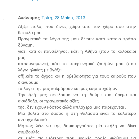
Ανώνυμος
Τρίτη, 28 Μαΐου, 2013
Αξίζει πολύ, που δίνεις χώρο από τον χώρο σου στην
θειούλα μου.
Πραγματικά τα λόγια της μου δίνουν κατά καποιο τρόπο
δύναμη,
γιατί κάτι οι πανσέληνος, κάτι η Αθήνα (που το καλοκαίρι
μας
αποδυναμώνει), κάτι το υπερκινητικό ζουζούνι μου (που
λόγω ηλικίας με βγάζει
off),κάτι το άγχος και η αβεβαιοτητα για τους καιρούς που
διανύουμε
τα λόγια της μας καλμάρουν και μας ευφησυχάζουν.
Την ζωή μας οφείλουμε να τη δούμε πιο ήρεμα και
αισιόδοξα, οι πραγματικές αξίες
της, δεν έχουν κόστος αλλά απλόχερα μας παρέχονται .
Μια βόλτα στο δάσος ή στη θάλασσα είναι το καλύτερο
αντιαγχολυτικό.
Μήπως λέω να της δημιουργούσες μία στήλη να δίνει
συμβουλές
σε εμάς τις νεότερες που μερικές φορές νιώθουμε να