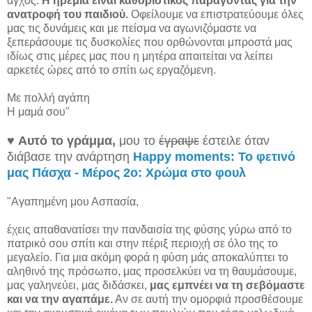
άγχος.
Η ηρεμία είναι καθοριστικός παράγοντας για την
ανατροφή του παιδιού.
Οφείλουμε να επιστρατεύουμε όλες
μας τις δυνάμεις και με πείσμα να αγωνιζόμαστε να
ξεπεράσουμε τις δυσκολίες που ορθώνονται μπροστά μας
ιδίως στις μέρες μας που η μητέρα απαιτείται να λείπει
αρκετές ώρες από το σπίτι ως εργαζόμενη.
Με πολλή αγάπη
Η μαμά σου"
♥
Αυτό το γράμμα,
μου το
έγραψε
έστειλε όταν
διάβασε την ανάρτηση
Happy moments: Το φετινό
μας Πάσχα - Μέρος 2ο: Χρώμα στο φουλ
"Αγαπημένη μου Ασπασία,
έχεις απαθανατίσει την πανδαισία της φύσης γύρω από το
πατρικό σου σπίτι και στην πέριξ περιοχή σε όλο της το
μεγαλείο. Για μια ακόμη φορά η φύση μάς αποκαλύπτει το
αληθινό της πρόσωπο, μας προσελκύει να τη θαυμάσουμε,
μας γαληνεύει, μας διδάσκει,
μας εμπνέει να τη σεβόμαστε
και να την αγαπάμε.
Αν σε αυτή την ομορφιά προσθέσουμε