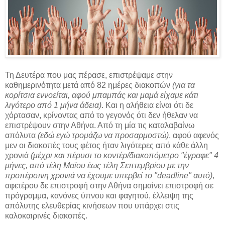
Τη Δευτέρα που μας πέρασε, επιστρέψαμε στην
καθημερινότητα μετά από 82 ημέρες διακοπών
(για τα
κορίτσια εννοείται, αφού μπαμπάς και μαμά είχαμε κάτι
λιγότερο από 1 μήνα άδεια)
. Και η αλήθεια είναι ότι δε
χόρτασαν, κρίνοντας από το γεγονός ότι δεν ήθελαν να
επιστρέψουν στην Αθήνα. Από τη μία τις καταλαβαίνω
απόλυτα
(εδώ εγώ τρομάζω να προσαρμοστώ)
, αφού αφενός
μεν οι διακοπές τους φέτος ήταν λιγότερες από κάθε άλλη
χρονιά
(μέχρι και πέρυσι το κοντέρ/διακοπόμετρο "έγραφε" 4
μήνες, από τέλη Μαϊου έως τέλη Σεπτεμβρίου με την
προπέρσινη χρονιά να έχουμε υπερβεί το "deadline" αυτό)
,
αφετέρου δε επιστροφή στην Αθήνα σημαίνει επιστροφή σε
πρόγραμμα, κανόνες ύπνου και φαγητού, έλλειψη της
απόλυτης ελευθερίας κινήσεων που υπάρχει στις
καλοκαιρινές διακοπές.