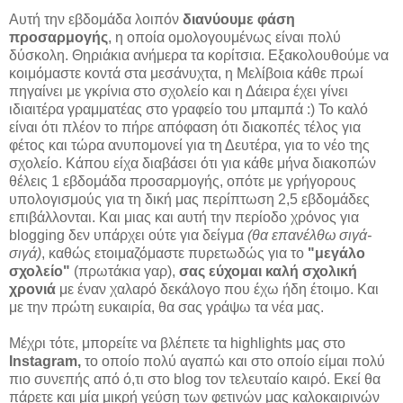
Αυτή την εβδομάδα λοιπόν
διανύουμε φάση
προσαρμογής
, η οποία ομολογουμένως είναι πολύ
δύσκολη. Θηριάκια ανήμερα τα κορίτσια. Εξακολουθούμε να
κοιμόμαστε κοντά στα μεσάνυχτα, η Μελίβοια κάθε πρωί
πηγαίνει με γκρίνια στο σχολείο και η Δάειρα έχει γίνει
ιδιαιτέρα γραμματέας στο γραφείο του μπαμπά :) Το καλό
είναι ότι πλέον το πήρε απόφαση ότι διακοπές τέλος για
φέτος και τώρα ανυπομονεί για τη Δευτέρα, για το νέο της
σχολείο. Κάπου είχα διαβάσει ότι για κάθε μήνα διακοπών
θέλεις 1 εβδομάδα προσαρμογής, οπότε με γρήγορους
υπολογισμούς για τη δική μας περίπτωση 2,5 εβδομάδες
επιβάλλονται. Και μιας και αυτή την περίοδο χρόνος για
blogging δεν υπάρχει ούτε για δείγμα
(θα επανέλθω σιγά-
σιγά)
, καθώς ετοιμαζόμαστε πυρετωδώς για το
"μεγάλο
σχολείο"
(πρωτάκια γαρ),
σας εύχομαι καλή σχολική
χρονιά
με έναν χαλαρό δεκάλογο που έχω ήδη έτοιμο. Και
με την πρώτη ευκαιρία, θα σας γράψω τα νέα μας.
Μέχρι τότε, μπορείτε να βλέπετε τα highlights μας στο
Instagram,
το οποίο πολύ αγαπώ και στο οποίο είμαι πολύ
πιο συνεπής από ό,τι στο blog τον τελευταίο καιρό. Εκεί θα
πάρετε και μία μικρή γεύση των φετινών μας καλοκαιρινών