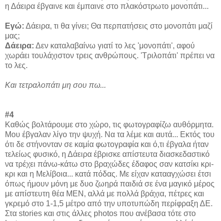
η Δάειρα έβγαινε και έμπαινε στο πλακόστρωτο μονοπάτι...
Εγώ:
Δάειρα, τι θα γίνει; Θα περπατήσεις στο μονοπάτι μαζί
μας;
Δάειρα:
Δεν καταλαβαίνω γιατί το λες 'μονοπάτι', αφού
χωράει τουλάχιστον τρεις ανθρώπους. 'Τριλοπάτι' πρέπει να
το λες.
Και τετραλοπάτι μη σου πω...
#4
Καθώς βολτάρουμε στο χώρο, τις φωτογραφίζω αυθόρμητα.
Μου έβγαλαν λίγο την ψυχή. Να τα λέμε και αυτά... Εκτός του
ότι δε στήνονταν σε καμία φωτογραφία και ό,τι έβγαλα ήταν
τελείως φυσικό, η Δάειρα έβρισκε απίστευτα διασκεδαστικό
να τρέχει πάνω-κάτω στο βραχώδες έδαφος σαν κατσίκι κρι-
κρι και η Μελίβοια... κατά πόδας. Με είχαν κατααγχώσει έτσι
όπως ήμουν μόνη με δυο ζωηρά παιδιά σε ένα μαγικό μέρος
με απίστευτη θέα ΜΕΝ, αλλά με πολλά βράχια, πέτρες και
γκρεμό στο 1-1,5 μέτρο από την υποτυπώδη περίφραξη ΔΕ.
Στα stories και στις άλλες photos που ανέβασα τότε στο