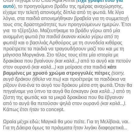
Όταν πήγαμε στο Club Agia Anna (
είχα γράψει εδώ για
αυτό
), το προηγούμενο βράδυ της ημέρας αναχώρησης,
είχαμε την τελετή απονομής δίπλα από τη φωτιά. Με λίγα
λόγια, στα παιδιά απονεμήθηκαν βραβεία για τη συμμετοχή
τους στις δραστηριότητες των προηγούμενων ημερών. Έτσι
για το τζέρτζελο. Μαζευτήκαμε το βράδυ γύρω από μία
αναμμένη φωτιά
(τα παιδιά έκαναν κύκλο γύρω από τη
φωτιά)
και ο βασιλιάς Αρθούρος με τη συνοδεία κιθάρας
προέτρεπε τα παιδιά να τραγουδήσουν μαζί του και με τη
μάγισσα Μοργκάνα. Στο τέλος τους είπε μία ιστορία με
δρακάκια που βγαίνουν
(και καλά...)
από το αυγό και πετούν
στον ουρανό
(και καλά...)
και μοίρασε στα παιδιά
κάτι
βαμμένες με χρυσό χρώμα στρογγυλές πέτρες
(sorry,
αυγά δράκου ήθελα να πω)
και προέτρεψε τα παιδάκια να
ρίξουν ένα-ένα το αυγό του δράκου μέσα στη φωτιά. Όταν θα
πηγαίναμε για ύπνο τα αυγά θα έσκαγαν
(και καλά...)
από τη
ζέστη της φωτιάς και τα μικρά δρακάκια που θα έβγαιναν
από το αυγά θα πετούσαν ψηλά στον ουρανό
(και καλά...)
.
Κάπως έτσι ήταν το concept.
Ωραία μέχρι εδώ; Μαγικά θα μου πείτε. Για τη Μελίβοια, ναι.
Για τη Δάειρα όμως τα πράγματα ήταν λιγάκι διαφορετικά...