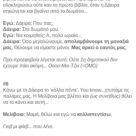
ολοκληρώσω ούτε καν το πρώτο βιβλίο, όταν η Δάειρα
σηκώνεται και βγαίνει από το δωμάτιο...
Εγώ:
Δάειρα; Που πας;
Δάειρα:
Στο δωμάτιό μου.
Εγώ:
Να κοιμηθείς; Α, πολύ ωραία...
Δάειρα:
Όσο μεγαλώνουμε,
απολαμβάνουμε τη μοναξιά
μας.
Θέλουμε να είμαστε μόνοι.
Μας αρκεί ο εαυτός μας.
Προ-προεφηβεία λέγεται αυτό; Ούτε 1η δημοτικού δεν
έχουμε πάει ακόμη... Οοοο-Μιιι-Τζιιι (=OMG)
#6
Κάνω με τη Δάειρα το 'κόλλα πέντε'. You know...χτυπάμε τις
παλάμες μας. Η Μελίβοια μας βλέπει και
(ως συνήθως)
θέλει
να το κάνει και αυτή...
Μελίβοια:
Μαμά, θέλω και εγώ να
κολλαπεντίσω
.
Γκιβ μι φάιβ... που λένε.