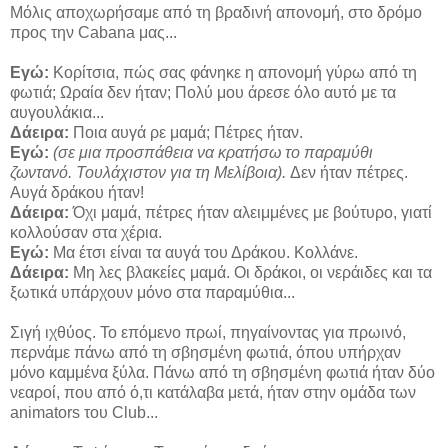
Μόλις αποχωρήσαμε από τη βραδινή απονομή, στο δρόμο
προς την Cabana μας...
Εγώ:
Κορίτσια, πώς σας φάνηκε η απονομή γύρω από τη
φωτιά; Ωραία δεν ήταν; Πολύ μου άρεσε όλο αυτό με τα
αυγουλάκια...
Δάειρα:
Ποια αυγά ρε μαμά; Πέτρες ήταν.
Εγώ:
(σε μια προσπάθεια να κρατήσω το παραμύθι
ζωντανό. Τουλάχιστον για τη Μελίβοια).
Δεν ήταν πέτρες.
Αυγά δράκου ήταν!
Δάειρα:
Όχι μαμά, πέτρες ήταν αλειμμένες με βούτυρο, γιατί
κολλούσαν στα χέρια.
Εγώ:
Μα έτσι είναι τα αυγά του Δράκου. Κολλάνε.
Δάειρα:
Μη λες βλακείες μαμά. Οι δράκοι, οι νεράιδες και τα
ξωτικά υπάρχουν μόνο στα παραμύθια...
Σιγή ιχθύος. Το επόμενο πρωί, πηγαίνοντας για πρωινό,
περνάμε πάνω από τη σβησμένη φωτιά, όπου υπήρχαν
μόνο καμμένα ξύλα. Πάνω από τη σβησμένη φωτιά ήταν δύο
νεαροί, που από ό,τι κατάλαβα μετά, ήταν στην ομάδα των
animators του Club...