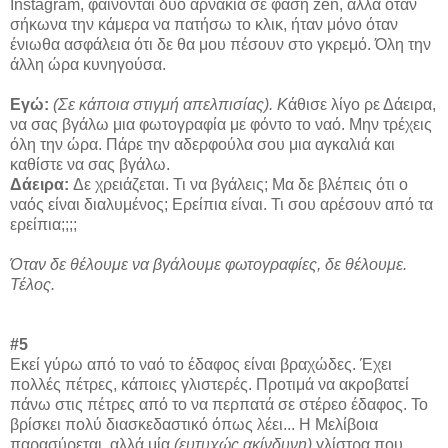
Instagram, φαίνονται δυο αρνάκια σε φάση zen, αλλά όταν
σήκωνα την κάμερα να πατήσω το κλικ, ήταν μόνο όταν
ένιωθα ασφάλεια ότι δε θα μου πέσουν στο γκρεμό. Όλη την
άλλη ώρα κυνηγούσα.
Εγώ:
(Σε κάποια στιγμή απελπισίας). Κ
άθισε λίγο ρε Δάειρα,
να σας βγάλω μια φωτογραφία με φόντο το ναό. Μην τρέχεις
όλη την ώρα. Πάρε την αδερφούλα σου μια αγκαλιά και
καθίστε να σας βγάλω.
Δάειρα:
Δε χρειάζεται. Τι να βγάλεις; Μα δε βλέπεις ότι ο
ναός είναι διαλυμένος; Ερείπια είναι. Τι σου αρέσουν από τα
ερείπια;;;;
Όταν δε θέλουμε να βγάλουμε φωτογραφίες, δε θέλουμε.
Τέλος.
#5
Εκεί γύρω από το ναό το έδαφος είναι βραχώδες. Έχει
πολλές πέτρες, κάποιες γλιστερές. Προτιμά να ακροβατεί
πάνω στις πέτρες από το να περπατά σε στέρεο έδαφος. Το
βρίσκει πολύ διασκεδαστικό όπως λέει... Η Μελίβοια
παρασύρεται, αλλά μία
(ευτυχώς ακίνδυνη)
γλίστρα που