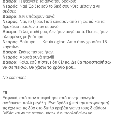
Δάειρα:
Τι ψάχνετε; Τα αυγά του δράκου;
Νεαρός:
Ναι! Έριξες εσύ το δικό σου χθες μέσα για να
σκάσει;
Δάειρα:
Δεν υπάρχουν αυγά.
Νεαρός
:
Ναι, το ξέρω. Γιατί έσκασαν από τη φωτιά και τα
δρακάκια πέταξαν στον ουρανό.
Δάειρα:
Τι λες παιδί μου; Δεν ήταν αυγά αυτά. Πέτρες ήταν
αλειμμένες με βούτυρο.
Νεαρός
:
Βούτυρο;;;!!! Καμία σχέση. Αυτό ήταν χρυσάφι 18
καρατίων.
Δάειρα:
Σκέτες πέτρες ήταν.
Νεαρός
:
Χρυσά αυγά ήταν!!!
Δάειρα:
Καλά, εσύ πίστευε ότι θέλεις.
Δε θα προσπαθήσω
να σε πείσω. Θα χάσω το χρόνο μου...
No comment.
#9
Ξαφνικά, από όταν αποφοίτησε από το νηπιαγωγείο,
αισθάνεται πολύ μεγάλη. Ένα βράδυ
(μετά την αποφοίτηση)
τις έχω και τις δύο στο διπλό κρεβάτι για να τους διαβάσω
βιβλία και να τις αποκοιμήσω. Δεν προλαβαίνω να