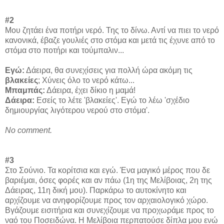
#2
Μου ζητάει ένα ποτήρι νερό. Της το δίνω. Αντί να πιει το νερό
κανονικά, έβαζε γουλιές στο στόμα και μετά τις έχυνε από το
στόμα στο ποτήρι και τούμπαλιν...
Εγώ:
Δάειρα, θα συνεχίσεις για πολλή ώρα ακόμη τις
βλακείες
; Χύνεις όλο το νερό κάτω...
Μπαμπάς:
Δάειρα, έχει δίκιο η μαμά!
Δάειρα:
Εσείς το λέτε 'βλακείες'. Εγώ το λέω 'σχέδιο
δημιουργίας λιγότερου νερού στο στόμα'.
No comment.
#3
Στο Σούνιο. Τα κορίτσια και εγώ. Ένα μαγικό μέρος που δε
βαριέμαι, όσες φορές και αν πάω (1η της Μελίβοιας, 2η της
Δάειρας, 11η δική μου). Παρκάρω το αυτοκίνητο και
αρχίζουμε να ανηφορίζουμε προς τον αρχαιολογικό χώρο.
Βγάζουμε εισιτήρια και συνεχίζουμε να προχωράμε προς το
ναό του Ποσειδώνα. Η Μελίβοια περπατούσε δίπλα μου ενώ