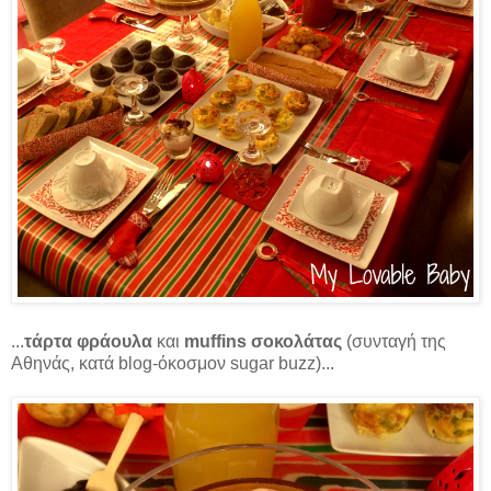
...
τάρτα φράουλα
και
muffins σοκολάτας
(συνταγή της
Αθηνάς, κατά blog-όκοσμον sugar buzz)...