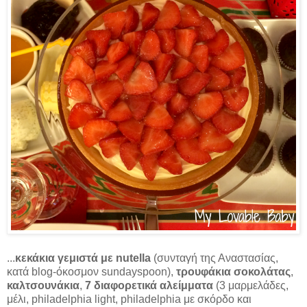
...
κεκάκια γεμιστά με nutella
(συνταγή της Αναστασίας,
κατά blog-όκοσμον sundayspoon),
τρουφάκια σοκολάτας
,
καλτσουνάκια
,
7 διαφορετικά αλείμματα
(3 μαρμελάδες,
μέλι, philadelphia light, philadelphia με σκόρδο και