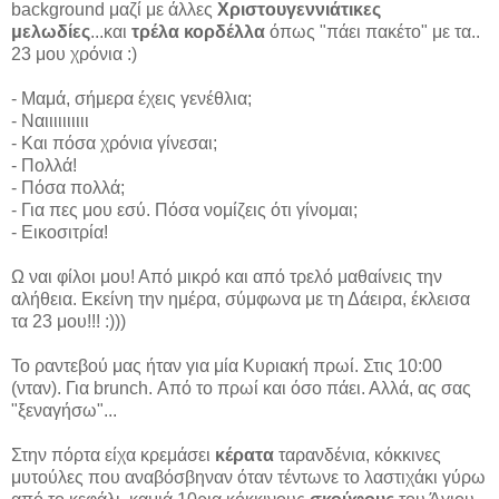
background μαζί με άλλες
Χριστουγεννιάτικες
μελωδίες
...και
τρέλα κορδέλλα
όπως "πάει πακέτο" με τα..
23 μου χρόνια :)
- Μαμά, σήμερα έχεις γενέθλια;
- Ναιιιιιιιιιι
- Και πόσα χρόνια γίνεσαι;
- Πολλά!
- Πόσα πολλά;
- Για πες μου εσύ. Πόσα νομίζεις ότι γίνομαι;
- Εικοσιτρία!
Ω ναι φίλοι μου! Από μικρό και από τρελό μαθαίνεις την
αλήθεια. Εκείνη την ημέρα, σύμφωνα με τη Δάειρα, έκλεισα
τα 23 μου!!! :)))
Το ραντεβού μας ήταν για μία Κυριακή πρωί. Στις 10:00
(νταν). Για brunch. Από το πρωί και όσο πάει. Αλλά, ας σας
"ξεναγήσω"...
Στην πόρτα είχα κρεμάσει
κέρατα
ταρανδένια, κόκκινες
μυτούλες που αναβόσβηναν όταν τέντωνε το λαστιχάκι γύρω