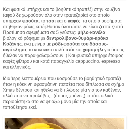
Και φυσικά υπήρχε και το βοηθητικό τραπέζι στην κουζίνα
(αφού δε χωρούσαν όλα στην τραπεζαρία) στο οποίο
υπήρχαν
φρούτα
, το
τσάι
και ο
καφές
, τα οποία ροφήματα
στήθηκαν μόλις κατέφθασαν όλοι ώστε να είναι ζεστά-ζεστά.
Προτίμησα αφεψήματα σε 5 γεύσεις:
μήλο-κανέλα
,
βιολογικό ρόφημα με
δεντρολίβανο-θυμάρι-κρόκο
Κοζάνης
, ένα μείγμα με
ρόδι-φρούτα του δάσους-
αιγόκλημα
, το κανονικό απλό
τσάι
και
χαμομήλι
για όσους
ήθελαν να παρα-χαλαρώσουν :) Και φυσικά υπήρχε έτοιμος
καφές φίλτρου και κατά παραγγελία cappuccino, espresso
και ελληνικός.
Ιδιαίτερη λεπτομέρεια που κοσμούσε το βοηθητικό τραπέζι
ήταν η κόκκινη υφασμάτινη πετσέτα που δίπλωσα σε σχήμα
Xmas δέντρου και ήθελα να διπλώσω μία για τον καθέναν,
αλλά που να προλάβω;;; (άτιμος χρόνος), οπότε τελικά
περιορίστηκα στο να φτιάξω μόνο μία την οποία και
τοποθέτησα εκεί.