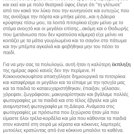
και εκεί και με πολύ θεατρικό ύφος έλεγε ότι "τη γλίτωσε"
από τον κακό τον λύκο που την κυνηγούσε και ευτυχώς που
της ανοίξαμε την πόρτα και μπήκε μέσα...και η Δάειρα
κρύφτηκε πίσω μου, τα λοιπά πιτσιρίκια είχαν μείνει με το
στόμα ανοιχτό και οι μεγάλοι επίσης...ακόμη και ο Θοδωρής
που (μετάνιωσα που δεν κρατούσα κάμερα) είχε μείνει να
κοιτάζει με τα μάτια γουρλωμένα και το σαγόνι στο πάτωμα
και την μπέμπα αγκαλιά και φοβήθηκα μην του πέσει το
παιδί.
Για να μην σας τα πολυλογώ, αυτή ήταν η καλύτερη
έκπληξη
της ημέρας αφού κανείς δεν την περίμενε. Η
Κοκκινοσκουφίτσα απασχόλησε δημιουργικά τα πιτσιρίκια
και καταφέραμε οι μεγάλοι και τα είπαμε με την ησυχία μας
και τα παιδιά το καταευχαριστήθηκαν, έπαιξαν, γέλασαν,
χόρεψαν, ζωγράφισαν, μακιγιαρίστηκαν και βγάλαμε πολλές
φωτογραφίες με τα παιδιά και στο τέλος έβγαλε και μία
αναμνηστική φωτογραφία με τη Δάειρα. Ανάμεσα στις
φωτογραφίες με πρόσωπα που ξεχώρισα ήταν μία που
είμαστε όλοι τρέλα-κορδέλα και μία που κάθονται τα παιδιά
στον καναπέ στη σειρά με κέρατα και κόκκινες λαμπερές
μυτούλες κρατώντας από ένα κόκκινο μπαλόνι το καθένα.