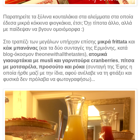
Παρατηρείτε τα ξύλινα κουταλάκια στα αλείμματα στα οποία
έδεσα μικρά κόκκινα φιογκάκια, έτσι; Όχι τίποτα άλλο, αλλά
με παίδεψαν να βγουν ομοιόμορφα :)
Στο τραπέζι των μεγάλων υπήρχαν επίσης
μικρά frittata
και
κέικ μπανάνας
(και τα δύο συνταγές της Ερμιόνης, κατά
blog-όκοσμον theonewithallthetastes),
ατομικά
γιαουρτάκια με musli και γαρνιτούρα cranberries
,
πίτσα
με μοτσαρέλα, προσούτο και ρόκα
(συνταγή της Έφης η
οποία ήρθε μαζί με την ίδια, αφού ανέλαβε να τη φτιάξει και
φυσικά δεν πρόλαβα να φωτογραφήσω)...