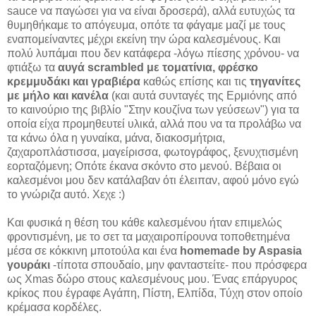
sauce να παγώσει για να είναι δροσερά), αλλά ευτυχώς τα
θυμηθήκαμε το απόγευμα, οπότε τα φάγαμε μαζί με τους
εναπομείναντες μέχρι εκείνη την ώρα καλεσμένους. Και
πολύ λυπάμαι που δεν κατάφερα -λόγω πίεσης χρόνου- να
φτιάξω τα
αυγά scrambled με τοματίνια, φρέσκο
κρεμμυδάκι και γραβιέρα
καθώς επίσης και τις
τηγανίτες
με μήλο και κανέλα
(και αυτά συνταγές της Ερμιόνης από
το καινούριο της βιβλίο "Στην κουζίνα των γεύσεων") για τα
οποία είχα προμηθευτεί υλικά, αλλά που να τα προλάβω να
τα κάνω όλα η γυναίκα, μάνα, διακοσμήτρια,
ζαχαροπλάστισσα, μαγείρισσα, φωτογράφος, ξενυχτισμένη
εορταζόμενη; Οπότε έκανα σκόντο στο μενού. Βέβαια οι
καλεσμένοι μου δεν κατάλαβαν ότι έλειπαν, αφού μόνο εγώ
το γνώριζα αυτό. Χεχε :)
Και φυσικά η θέση του κάθε καλεσμένου ήταν επιμελώς
φροντισμένη, με το σετ τα μαχαιροπίρουνα τοποθετημένα
μέσα σε κόκκινη μποτούλα και ένα
homemade by Aspasia
γουράκι
-τίποτα σπουδαίο, μην φανταστείτε- που πρόσφερα
ως Xmas δώρο στους καλεσμένους μου. Ένας επάργυρος
κρίκος που έγραφε Αγάπη, Πίστη, Ελπίδα, Τύχη στον οποίο
κρέμασα κορδέλες.