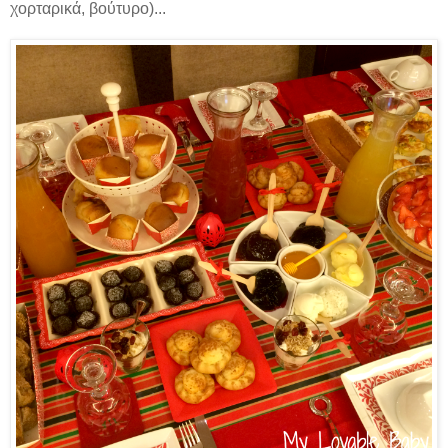
χορταρικά, βούτυρο)...