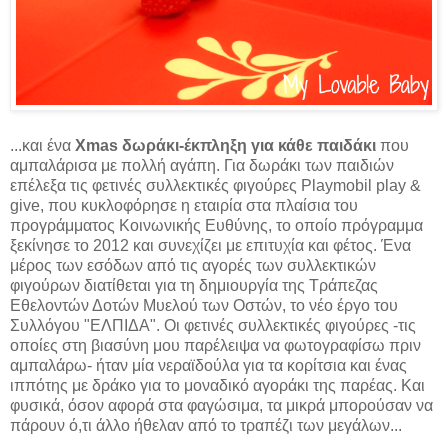
...και ένα
Xmas δωράκι-έκπληξη για κάθε παιδάκι
που
αμπαλάρισα με πολλή αγάπη. Για δωράκι των παιδιών
επέλεξα τις φετινές συλλεκτικές φιγούρες Playmobil play &
give, που κυκλοφόρησε η εταιρία στα πλαίσια του
προγράμματος Κοινωνικής Ευθύνης, το οποίο πρόγραμμα
ξεκίνησε το 2012 και συνεχίζει με επιτυχία και φέτος. Ένα
μέρος των εσόδων από τις αγορές των συλλεκτικών
φιγούρων διατίθεται για τη δημιουργία της Τράπεζας
Εθελοντών Δοτών Μυελού των Οστών, το νέο έργο του
Συλλόγου "ΕΛΠΙΔΑ". Οι φετινές συλλεκτικές φιγούρες -τις
οποίες στη βιασύνη μου παρέλειψα να φωτογραφίσω πριν
αμπαλάρω- ήταν μία νεραϊδούλα για τα κορίτσια και ένας
ιππότης με δράκο για το μοναδικό αγοράκι της παρέας. Και
φυσικά, όσον αφορά στα φαγώσιμα, τα μικρά μπορούσαν να
πάρουν ό,τι άλλο ήθελαν από το τραπέζι των μεγάλων...