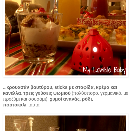
...
κρουασάν βουτύρου
,
sticks με σταφίδα, κρέμα και
κανέλλα
,
τρεις γεύσεις ψωμιού
(πολύσπορο, γερμανικό, με
προζύμι και σουσάμι),
χυμοί ανανάς, ρόδι,
πορτοκάλι
...αυτά.