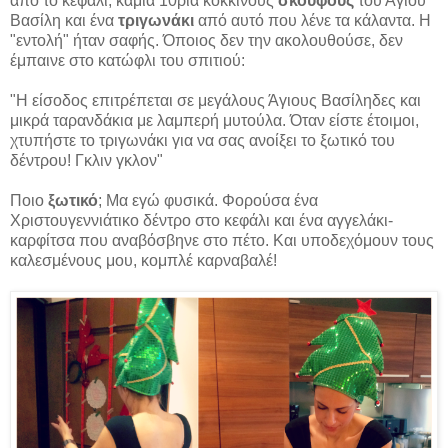
από το κεφάλι, καμιά 10ρια κόκκινους
σκούφους
του Άγιου
Βασίλη και ένα
τριγωνάκι
από αυτό που λένε τα κάλαντα. Η
"εντολή" ήταν σαφής. Όποιος δεν την ακολουθούσε, δεν
έμπαινε στο κατώφλι του σπιτιού:
"Η είσοδος επιτρέπεται σε μεγάλους Άγιους Βασίληδες και
μικρά ταρανδάκια με λαμπερή μυτούλα. Όταν είστε έτοιμοι,
χτυπήστε το τριγωνάκι για να σας ανοίξει το ξωτικό του
δέντρου! Γκλιν γκλον"
Ποιο
ξωτικό
; Μα εγώ φυσικά. Φορούσα ένα
Χριστουγεννιάτικο δέντρο στο κεφάλι και ένα αγγελάκι-
καρφίτσα που αναβόσβηνε στο πέτο. Και υποδεχόμουν τους
καλεσμένους μου, κομπλέ καρναβαλέ!