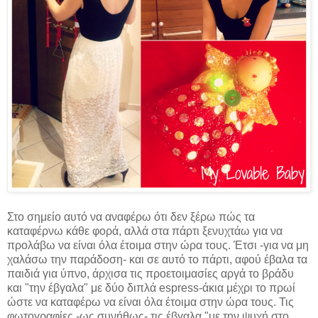
Στο σημείο αυτό να αναφέρω ότι δεν ξέρω πώς τα
καταφέρνω κάθε φορά, αλλά στα πάρτι ξενυχτάω για να
προλάβω να είναι όλα έτοιμα στην ώρα τους. Έτσι -για να μη
χαλάσω την παράδοση- και σε αυτό το πάρτι, αφού έβαλα τα
παιδιά για ύπνο, άρχισα τις προετοιμασίες αργά το βράδυ
και "την έβγαλα" με δύο διπλά espress-άκια μέχρι το πρωί
ώστε να καταφέρω να είναι όλα έτοιμα στην ώρα τους. Τις
φωτογραφίες -ως συνήθως- τις έβγαλα "με την ψυχή στο