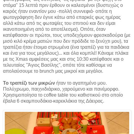
στόμα" 15 λεπτά πριν έρθουν οι καλεσμένοι (δυστυχώς ο
καιρός ήταν εναντίον μου -πολλή συννεφιά- οπότε η
φωτογράφηση δεν έγινε κάτω από επαρκές φως ημέρας
αλλά κάτω από τις φωταψίες του σπιτιού και δεν είμαι
ικανοποιημένη από το αποτέλεσμα). Οπότε, όταν
κατέφθασαν οι πρώτοι, τους υποδεχόμουν φρεσκαδούρα (με
μισό κιλό κρέμα ματιών που δεν πρόδιδε το ξενύχτι μου), τα
τραπέζια ήταν έτοιμα στρωμένα (ένα τραπέζι για τα παιδάκια
και ένα για τους μεγάλους)... και όλα κομπλέ! Κάναμε πλάκα
με τις Xmas αμφιέσεις μας και στις 10:30 κατέφθασε και ο
τελευταίος "Άγιος Βασίλης", oπότε τότε καθίσαμε να
απολαύσουμε το brunch μας μικροί και μεγάλοι.
Το τραπέζι των μικρών
ήταν το αγαπημένο μου.
Πολύχρωμο, παιχνιδιάρικο, χαρούμενο και πανέμορφο.
Χρησιμοποίησα το coffee table του καθιστικού στο οποίο
έβαλα 6 σκαμπουδάκια-καρεκλάκια της Δάειρας.