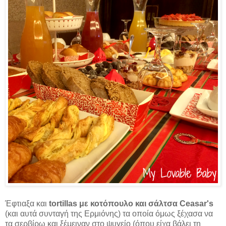
Έφτιαξα και
tortillas με κοτόπουλο και σάλτσα Ceasar's
(και αυτά συνταγή της Ερμιόνης) τα οποία όμως ξέχασα να
τα σερβίρω και ξέμειναν στο ψυγείο (όπου είχα βάλει τη