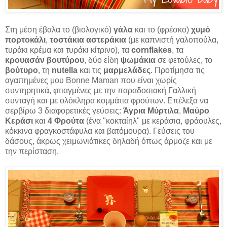
Στη μέση έβαλα το (βιολογικό)
γάλα
και το (φρέσκο)
χυμό
πορτοκάλι
,
τοστάκια αστεράκια
(με καπνιστή γαλοπούλα,
τυράκι κρέμα και τυράκι κίτρινο), τα
cornflakes
, τα
κρουασάν βουτύρου
, δύο είδη
ψωμάκια
σε φετούλες, το
βούτυρο
, τη
nutella
και τις
μαρμελάδες
. Προτίμησα τις
αγαπημένες μου Bonne Maman που είναι χωρίς
συντηρητικά, φτιαγμένες με την παραδοσιακή Γαλλική
συνταγή και με ολόκληρα κομμάτια φρούτων. Επέλεξα να
σερβίρω 3 διαφορετικές γεύσεις:
Άγρια Μύρτιλα
,
Μαύρο
Κεράσι
και
4 Φρούτα
(ένα "κοκταίηλ" με κεράσια, φράουλες,
κόκκινα φραγκοστάφυλα και βατόμουρα). Γεύσεις του
δάσους, άκρως χειμωνιάτικες δηλαδή όπως άρμοζε και με
την περίσταση.