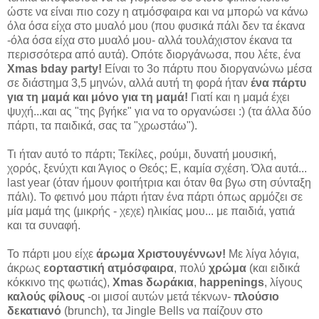
ώστε να είναι πιο cozy η ατμόσφαιρα και να μπορώ να κάνω
όλα όσα είχα στο μυαλό μου (που φυσικά πάλι δεν τα έκανα
-όλα όσα είχα στο μυαλό μου- αλλά τουλάχιστον έκανα τα
περισσότερα από αυτά). Οπότε διοργάνωσα, που λέτε, ένα
Xmas bday party!
Είναι το 3ο πάρτυ που διοργανώνω μέσα
σε διάστημα 3,5 μηνών, αλλά αυτή τη φορά ήταν
ένα πάρτυ
για τη μαμά και μόνο για τη μαμά!
Γιατί και η μαμά έχει
ψυχή...και ας "της βγήκε" για να το οργανώσει :) (τα άλλα δύο
πάρτι, τα παιδικά, σας τα "χρωστάω").
Τι ήταν αυτό το πάρτι; Τεκίλες, ρούμι, δυνατή μουσική,
χορός, ξενύχτι και Άγιος ο Θεός; Ε, καμία σχέση. Όλα αυτά...
last year (όταν ήμουν φοιτήτρια και όταν θα βγω στη σύνταξη
πάλι). Το φετινό μου πάρτι ήταν ένα πάρτι όπως αρμόζει σε
μία μαμά της (μικρής - χεχε) ηλικίας μου... με παιδιά, γατιά
και τα συναφή.
Το πάρτι μου είχε
άρωμα Χριστουγέννων!
Με λίγα λόγια,
άκρως
εορταστική ατμόσφαιρα
, πολύ
χρώμα
(και ειδικά
κόκκινο της φωτιάς),
Xmas δωράκια
,
happenings
, λίγους
καλούς φίλους
-οι μισοί αυτών μετά τέκνων-
πλούσιο
δεκατιανό
(brunch), τα Jingle Bells να παίζουν στο