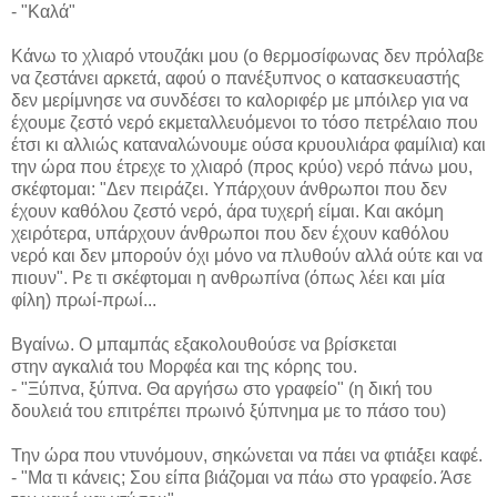
- "Καλά"
Κάνω το χλιαρό ντουζάκι μου (ο θερμοσίφωνας δεν πρόλαβε
να ζεστάνει αρκετά, αφού ο πανέξυπνος ο κατασκευαστής
δεν μερίμνησε να συνδέσει το καλοριφέρ με μπόιλερ για να
έχουμε ζεστό νερό εκμεταλλευόμενοι το τόσο πετρέλαιο που
έτσι κι αλλιώς καταναλώνουμε ούσα κρυουλιάρα φαμίλια) και
την ώρα που έτρεχε το χλιαρό (προς κρύο) νερό πάνω μου,
σκέφτομαι: "Δεν πειράζει. Υπάρχουν άνθρωποι που δεν
έχουν καθόλου ζεστό νερό, άρα τυχερή είμαι. Και ακόμη
χειρότερα, υπάρχουν άνθρωποι που δεν έχουν καθόλου
νερό και δεν μπορούν όχι μόνο να πλυθούν αλλά ούτε και να
πιουν". Ρε τι σκέφτομαι η ανθρωπίνα (όπως λέει και μία
φίλη) πρωί-πρωί...
Βγαίνω. Ο μπαμπάς εξακολουθούσε να βρίσκεται
στην αγκαλιά του Μορφέα και της κόρης του.
- "Ξύπνα, ξύπνα. Θα αργήσω στο γραφείο" (η δική του
δουλειά του επιτρέπει πρωινό ξύπνημα με το πάσο του)
Την ώρα που ντυνόμουν, σηκώνεται να πάει να φτιάξει καφέ.
- "Μα τι κάνεις; Σου είπα βιάζομαι να πάω στο γραφείο. Άσε