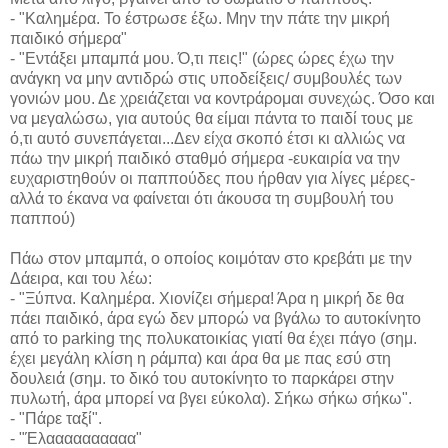
- "Καλημέρα. Το έστρωσε έξω. Μην την πάτε την μικρή
παιδικό σήμερα"
- "Εντάξει μπαμπά μου. Ό,τι πεις!" (ώρες ώρες έχω την
ανάγκη να μην αντιδρώ στις υποδείξεις/ συμβουλές των
γονιών μου. Δε χρειάζεται να κοντράρομαι συνεχώς. Όσο και
να μεγαλώσω, για αυτούς θα είμαι πάντα το παιδί τους με
ό,τι αυτό συνεπάγεται...Δεν είχα σκοπό έτσι κι αλλιώς να
πάω την μικρή παιδικό σταθμό σήμερα -ευκαιρία να την
ευχαριστηθούν οι παππούδες που ήρθαν για λίγες μέρες-
αλλά το έκανα να φαίνεται ότι άκουσα τη συμβουλή του
παππού)
Πάω στον μπαμπά, ο οποίος κοιμόταν στο κρεβάτι με την
Δάειρα, και του λέω:
- "Ξύπνα. Καλημέρα. Χιονίζει σήμερα! Άρα η μικρή δε θα
πάει παιδικό, άρα εγώ δεν μπορώ να βγάλω το αυτοκίνητο
από το parking της πολυκατοικίας γιατί θα έχει πάγο (σημ.
έχει μεγάλη κλίση η ράμπα) και άρα θα με πας εσύ στη
δουλειά (σημ. το δικό του αυτοκίνητο το παρκάρει στην
πυλωτή, άρα μπορεί να βγει εύκολα). Σήκω σήκω σήκω".
- "Πάρε ταξί".
- "Έλαααααααααα"