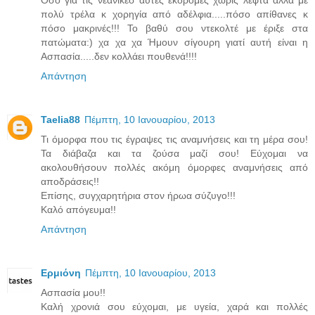
Όσο για τις νεανικέσ αυτές εκδρομές χωρίς λεφτά αλλά με
πολύ τρέλα κ χορηγία από αδέλφια.....πόσο απίθανες κ
πόσο μακρινές!!! Το βαθύ σου ντεκολτέ με έριξε στα
πατώματα:) χα χα χα Ήμουν σίγουρη γιατί αυτή είναι η
Ασπασία.....δεν κολλάει πουθενά!!!!
Απάντηση
Taelia88
Πέμπτη, 10 Ιανουαρίου, 2013
Τι όμορφα που τις έγραψες τις αναμνήσεις και τη μέρα σου!
Τα διάβαζα και τα ζούσα μαζί σου! Εύχομαι να
ακολουθήσουν πολλές ακόμη όμορφες αναμνήσεις από
αποδράσεις!!
Επίσης, συγχαρητήρια στον ήρωα σύζυγο!!!
Καλό απόγευμα!!
Απάντηση
Ερμιόνη
Πέμπτη, 10 Ιανουαρίου, 2013
Ασπασία μου!!
Καλή χρονιά σου εύχομαι, με υγεία, χαρά και πολλές