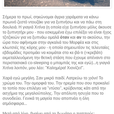
Σήμερα το πρωί, σηκώνομαι άγρια χαράματα να κάνω
πρωινό ζεστό ντουζάκι για να ξυπνήσω και να πάω στη
δουλειά. Η γιαγιά Χιτίνα (η οποία είχε ξυπνήσει μόλις άκουσε
το ξυπνητήρι μου - που εσκεμμένα έχω επιλέξει να είναι ήχος
τζιτζικιών για να ξυπνάω ομαλά
όταν
και
αν
το ακούσω, την
ώρα που αφήνομαι στην αγκαλιά του Μορφέα και στις
κλωτσιές της κόρης μου - η οποία σημειωτέον τις τελευταίες
εβδομάδες προτιμάει να κοιμάται στο κε-βά-τι (=κρεβάτι)
εκμεταλλευόμενη την θετική στάση που έχουμε απέναντι στο
περιστασιακό co-sleeping ο μπαμπάς της και εγώ)...η γιαγιά
Χιτίνα λοιπόν, μου λέει: "Καλημέρα! Χιονίζει!".
Χαρά εγώ μεγάλη. Σαν μικρό παιδί. Λατρεύω το χιόνι! Το
χρώμα του. Την ομορφιά του. Την ηρεμία που σου προκαλεί
το τοπίο που επιλέγει να "ντύσει", κρύβοντας κάτι από την
ασχήμια της μεγαλούπολης. Την απόλυτη ησυχία που το
συνοδεύει. Γενικά τη μαγεία που αποπνέει η όλη
ατμόσφαιρα...
Μετά από λίγο, βγαίνει από το δωμάτιο ο παππούς: