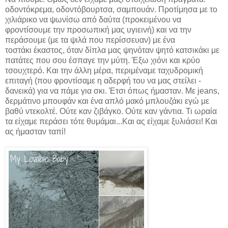
οδοντόκρεμα, οδοντόβουρτσα, σαμπουάν. Προτίμησα με το
χιλιάρικο να ψωνίσω από δαύτα (προκειμένου να
φροντίσουμε την προσωπική μας υγιεινή) και να την
περάσουμε (με τα ψιλά που περίσσευαν) με ένα
τοστάκι έκαστος, όταν δίπλα μας ψηνόταν ψητό κατσικάκι με
πατάτες που σου έσπαγε την μύτη. Έξω χιόνι και κρύο
τσουχτερό. Και την άλλη μέρα, περιμέναμε ταχυδρομική
επιταγή (που φροντίσαμε η αδερφή του να μας στείλει -
δανεικά) για να πάμε για σκι. Έτσι όπως ήμασταν. Με jeans,
δερμάτινο μπουφάν και ένα απλό μακό μπλουζάκι εγώ με
βαθύ ντεκολτέ. Ούτε καν ζιβάγκο. Ούτε καν γάντια. Τι ωραία
τα είχαμε περάσει τότε θυμάμαι...Και ας είχαμε ξυλιάσει! Και
ας ήμασταν ταπί!