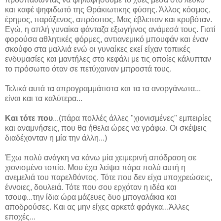
και καφέ ψηφιδωτό της Θράκιωτικης φύσης. Άλλος κόσμος,
έρημος, παράξενος, απρόσιτος. Μας έβλεπαν και κρυβόταν.
Εγώ, η απλή γυναίκα φάνταζα εξωγήινος ανάμεσά τους. Γιατί
φορούσα αθλητικές φόρμες, αντιανεμικό μπουφάν και έναν
σκούφο στα μαλλιά ενώ οι γυναίκες εκεί είχαν τοπικές
ενδυμασίες και μαντήλες στο κεφάλι με τις οποίες κάλυπταν
το πρόσωπο όταν σε πετύχαιναν μπροστά τους.
Τελικά αυτά τα απρογραμμάτιστα και τα τα ανοργάνωτα...
είναι και τα καλύτερα...
Και τότε που
...(πάρα πολλές άλλες "χιονισμένες" εμπειρίες
και αναμνήσεις, που θα ήθελα ώρες να γράφω. Οι σκέψεις
διαδέχονταν η μία την άλλη...)
Έχω πολύ ανάγκη να κάνω μία χειμερινή απόδραση σε
χιονισμένο τοπίο. Μου έχει λείψει πάρα πολύ αυτή η
ανεμελιά του παρελθόντος. Τότε που δεν είχα υποχρεώσεις,
έννοιες, δουλειά. Τότε που σου ερχόταν η ιδέα και
τσουφ...την ίδια ώρα μάζευες δυο μπογαλάκια και
αποδρούσες. Και ας μην είχες αρκετά φράγκα...Άλλες
εποχές...