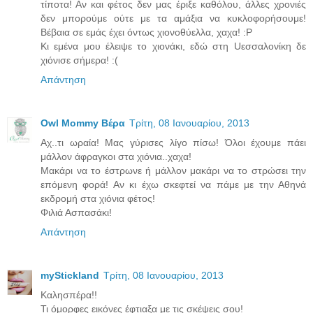
τίποτα! Αν και φέτος δεν μας έριξε καθόλου, άλλες χρονιές
δεν μπορούμε ούτε με τα αμάξια να κυκλοφορήσουμε!
Βέβαια σε εμάς έχει όντως χιονοθύελλα, χαχα! :P
Κι εμένα μου έλειψε το χιονάκι, εδώ στη Uεσσαλονίκη δε
χιόνισε σήμερα! :(
Απάντηση
Owl Mommy Βέρα
Τρίτη, 08 Ιανουαρίου, 2013
Αχ..τι ωραία! Μας γύρισες λίγο πίσω! Όλοι έχουμε πάει
μάλλον άφραγκοι στα χιόνια..χαχα!
Μακάρι να το έστρωνε ή μάλλον μακάρι να το στρώσει την
επόμενη φορά! Αν κι έχω σκεφτεί να πάμε με την Αθηνά
εκδρομή στα χιόνια φέτος!
Φιλιά Ασπασάκι!
Απάντηση
myStickland
Τρίτη, 08 Ιανουαρίου, 2013
Καλησπέρα!!
Τι όμορφες εικόνες έφτιαξα με τις σκέψεις σου!