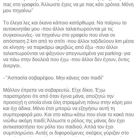
πας στο γραφείο. Άλλωστε έχεις να με πας κάτι χρόνια. Μόνη
μου πηγαίνω"
Tο έλεγα λες και έκανα κάποιο κατόρθωμα. Να παίρνω το
αυτοκινητάκι μου -που άλλοι ταλαιπωρούνται με τις
συγκοινωνίες- να πηγαίνω στο γραφείο που είναι σε
απόσταση 2 km από το σπίτι -που άλλοι ταξιδεύουν km μέσα
σε κίνηση- να παρκάρω ακριβώς από έξω -που άλλοι
ταλαιπωρούνται να ψάχνουν απεγνωσμένα για parking- για
να πάω στην δουλειά που έχω -που άλλοι δεν έχουν, όντες
άνεργοι.
- "Ασπασία σοβαρέψου. Μην κάνεις σαν παιδί"
Μάλλον έπρεπε να σοβαρευτώ. Είχε δίκιο. Έχω
παρατηρήσει ότι από όταν έγινα μάνα, αποζητώ την
προσοχή η οποία είναι όλη στραμμένη πάνω στην κόρη μου
και όχι άδικα. Μόνο έτσι μπορώ να εξηγήσω αυτή τη
συμπεριφορά μου. Και στο κάτω-κάτω που είναι το κακό που
νιώθω ακόμη παιδί; Άλλωστε ο ρόλος της μάνας δεν έχει
αντικαταστήσει τον ρόλο του παιδιού. Απλά τον έχει
συμπληρώσει. Αυτές οι διφορούμενες σκέψεις γύριζαν στο