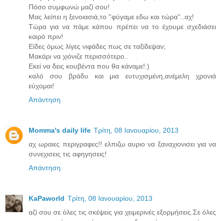
Πόσο συμφωνώ μαζί σου!
Μας λείπει η ξενοιασιά,το ''φύγαμε εδω και τώρα''..αχ!
Τώρα για να πάμε κάπου πρέπει να το έχουμε σχεδιάσει
καιρό πριν!
Είδες όμως λίγες νιφάδες πως σε ταξίδεψαν;
Μακάρι να χιόνιζε περισσότερο..
Εκεί να δεις κουβέντα που θα κάναμε!:)
καλό σου βράδυ και μια ευτυχισμένη,ανέμελη χρονιά
εύχομαι!
Απάντηση
Momma's daily life
Τρίτη, 08 Ιανουαρίου, 2013
αχ ωραιες περιγραφες!! ελπιζω αυριο να ξαναχιονισει για να
συνεχισεις τις αφηγησεις!
Απάντηση
KaPaworld
Τρίτη, 08 Ιανουαρίου, 2013
αζί σου σε όλες τις σκέψεις για χειμερινές εξορμήσεις.Σε όλες