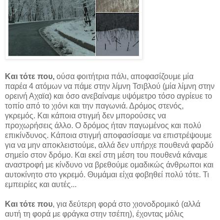
Και τότε που,
ούσα φοιτήτρια πάλι,
αποφασίζουμε μία
παρέα 4 ατόμων να πάμε στην λίμνη Τσιβλού (μία λίμνη στην
ορεινή Αχαϊα) και όσο ανεβαίναμε υψόμετρο τόσο αγρίευε το
τοπίο από το χιόνι και την παγωνιά. Δρόμος στενός,
γκρεμός. Και κάποια στιγμή δεν μπορούσες να
προχωρήσεις άλλο. Ο δρόμος ήταν παγωμένος και πολύ
επικίνδυνος. Κάποια στιγμή αποφασίσαμε να επιστρέψουμε
για να μην αποκλειστούμε, αλλά δεν υπήρχε πουθενά φαρδύ
σημείο στον δρόμο. Και εκεί στη μέση του πουθενά κάναμε
αναστροφή με κίνδυνο να βρεθούμε ομαδικώς άνθρωποι και
αυτοκίνητο στο γκρεμό. Θυμάμαι είχα φοβηθεί πολύ τότε. Τι
εμπειρίες και αυτές...
Και τότε που
, για δεύτερη φορά στο χιονοδρομικό (αλλά
αυτή τη φορά με φράγκα στην τσέπη), έχοντας μόλις