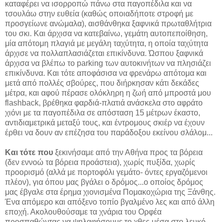
καταφέρει να ισορροπώ πάνω στα παγοπέδιλα και να
τσουλάω στην ευθεία (καθώς οποιαδήποτε στροφή με
προσγείωνε ανώμαλα), αισθάνθηκα ξαφνικά πρωταθλήτρια
του σκι. Και άρχισα να κατεβαίνω, γεμάτη αυτοπεποίθηση,
μία απότομη πλαγιά με μεγάλη ταχύτητα, η οποία ταχύτητα
άρχισε να πολλαπλασιάζεται επικίνδυνα. Ώσπου ξαφνικά
άρχισα να βλέπω το parking των αυτοκινήτων να πλησιάζει
επικίνδυνα. Και τότε αποφάσισα να φρενάρω απότομα και
μετά από πολλές σβούρες, που διήρκησαν κάτι δεκάδες
μέτρα, και αφού πέρασε ολόκληρη η ζωή από μπροστά μου
flashback, βρέθηκα φαρδιά-πλατιά ανάσκελα στο αφράτο
χιόνι με τα παγοπέδιλα σε απόσταση 15 μέτρων έκαστο,
αντιδιαμετρικά μεταξύ τους, και έντρομους σκιέρ να έχουν
έρθει να δουν αν επέζησα του παράδοξου εκείνου σλάλομ...
Και τότε που
ξεκινήσαμε από την Αθήνα προς τα βόρεια
(δεν εννοώ τα βόρεια προάστεια), χωρίς πυξίδα, χωρίς
προορισμό (αλλά με πορτοφόλι γεμάτο- όντες εργαζόμενοι
πλέον), για όπου μας βγάλει ο δρόμος...ο οποίος δρόμος
μας έβγαλε στα έρημα χιονισμένα Πομακοχώρια της Ξάνθης.
Ένα απόμερο και απόξενο τοπίο βγαλμένο λες και από άλλη
εποχή. Ακολουθούσαμε τα χνάρια του Ορφέα
προσπαθώντας να ψηλαφήσουμε το χθες μέσα στο λευκό