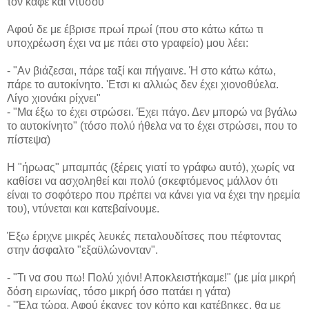
τον καφέ και ντύσου"
Αφού δε με έβρισε πρωί πρωί (που στο κάτω κάτω τι
υποχρέωση έχει να με πάει στο γραφείο) μου λέει:
- "Aν βιάζεσαι, πάρε ταξί και πήγαινε. Ή στο κάτω κάτω,
πάρε το αυτοκίνητο. 'Ετσι κι αλλιώς δεν έχει χιονοθύελα.
Λίγο χιονάκι ρίχνει"
- "Μα έξω το έχει στρώσει. Έχει πάγο. Δεν μπορώ να βγάλω
το αυτοκίνητο" (τόσο πολύ ήθελα να το έχει στρώσει, που το
πίστεψα)
Η "ήρωας" μπαμπάς (ξέρεις γιατί το γράφω αυτό), χωρίς να
καθίσει να ασχοληθεί και πολύ (σκεφτόμενος μάλλον ότι
είναι το σοφότερο που πρέπει να κάνει για να έχει την ηρεμία
του), ντύνεται και κατεβαίνουμε.
Έξω έριχνε μικρές λευκές πεταλουδίτσες που πέφτοντας
στην άσφαλτο "εξαϋλώνονταν".
- "Τι να σου πω! Πολύ χιόνι! Αποκλειστήκαμε!" (με μία μικρή
δόση ειρωνίας, τόσο μικρή όσο πατάει η γάτα)
- "Έλα τώρα. Αφού έκανες τον κόπο και κατέβηκες, θα με