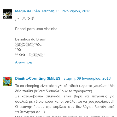
Magia da Inês
Τετάρτη, 09 Ιανουαρίου, 2013
¸.•°♡♡⊱彡
Passei para uma visitinha.
Beijinhos do Brasil.
░B░O░M░°º✿♫
°º✿
º° ✿✿·. D░I░A░ !
Απάντηση
Dimitra•Counting SΜiLES
Τετάρτη, 09 Ιανουαρίου, 2013
Το co-sleeping είναι τόσο γλυκό ειδικά τώρα το χειμώνα!! Με
δύο παιδιά βέβαια δυσκολεύουν τα πράγματα:)
Σε καταλαβαίνω φιλενάδα, είναι βαρύ να πηγαίνεις για
δουλειά με τέτοιο κρύο και οι υπόλοιποι να χουχουλίαζουν!!
Ο αφανής ήρωας της φαμίλιας σας δεν λύγισε λοιπόν από
τα θέλγητρα σου:)