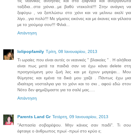
τις νεανικές ανοησίες και στα ξαφνικά και ανοργάνωτα
ταξίδια...στα χιόνια...με βαθύ ντεκολτέ!!! Στην ανάγκη να
ξεφύγω , να ξαπλώσω στο χιόνι και να μελινω εκελί για
λίγο...για πολύ!!! Με γέμισες εικόνες και με έκανες και γέλασα
με το χιούμορ σου!!! Φιλιά...
Απάντηση
lolipopfamily
Τρίτη, 08 Ιανουαρίου, 2013
Τι ωραίες που είναι αυτές οι νεανικές " βλακείες " . Η αλήθεια
είναι πως μετά τα παιδιά σαν να έχω κάνει delete στη
προηγούμενη μου ζωή λες και με έχουν μαγεψει... Μου
θύμησες και εμένα τα δικά μου χαζά . Πάντως έχω μια
ιδιαίτερη νοσταλγια για το χιόνι και το σκι , αφού εδώ στον
Νότο δεν φημιζόμαστε για τα σαλέ μας.....
Απάντηση
Parents Land Gr
Τετάρτη, 09 Ιανουαρίου, 2013
"Ασπασία σοβαρέψου. Μην κάνεις σαν παιδί". Τι σου
έφταιγε ο άνθρωπος πρωί -πρωί στο κρύο ε;