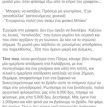
μυαλό μου, όταν φτάσαμε έξω από το κτίριο του γραφείου...
- "Μπορείς να κατέβεις. Πρόσεχε μη γλιστρίσεις. Έχει
χιονοθύελλα" (αστειευόμενος φυσικά)
- "Ευχαριστώ πολύ! (του σκάω ένα φιλάκι) Μπάιιιι"
Έρχομαι στο γραφείο. Δεν έχω όρεξη να δουλέψω. Χαζεύω
τις λευκές "πεταλούδες" που έχουν γεμίσει τον ουρανό και
που όταν αγγίζουν τη γη λιώνουν. Δε λέει να το στρώσει
σήμερα. Το μυαλό μου ταξιδεύει σε χιονισμένες αποδράσεις
του παρελθόντος...Τότε που ήμουν μικρή και ανέμελη...
Τότε που
, ούσα φοιτήτρια στην Πάτρα, κάναμε (δύο άτομα)
μία ημερήσια απόδραση στα Καλάβρυτα, με ένα
πεντοχίλιαρο και ένα χιλιάρικο (και κάτι) στη τσέπη, και
τελικά η ημερήσια απόδραση κατέληξε να είναι 2ήμερη.
Θυμάμαι, αποφασίσαμε έτσι στα ξαφνικά να
διανυχτερεύσουμε εκεί το βράδυ ώστε το επόμενο πρωί να
πάμε στο χιονοδρομικό. Ρωτήσαμε σε ένα ξενοδοχείο, παλιό
αρχοντικό ψιλοερείπιο, μας είπε 6.000 δρχ, πήγαμε να
φύγουμε, μας είπε 5.000 δρχ. Δεχτήκαμε. Μας έμενε ένα
1.000ρικο και κάτι ψιλιά για να βγάλουμε το βράδυ. Να φάμε.
Να πιούμε. Όμως δεν είχαμε μαζί στοιχειώδη πράγματα: