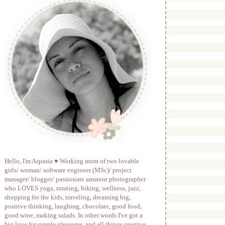
Hello, I'm Aspasia ♥ Working mom of two lovable
girls/ woman/ software engineer (MSc)/ project
manager/ blogger/ passionate amateur photographer
who LOVES yoga, running, hiking, wellness, jazz,
shopping for the kids, traveling, dreaming big,
positive thinking, laughing, chocolate, good food,
good wine, making salads. In other words I've got a
big love for simple pleasures, and all things creative