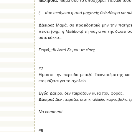
Μελίβοια:
Μαμά σου το υπόσχομαι. Πεινάω τόσο 
(... τότε πετάγεται η από μηχανής θεά Δάειρα να σώ
Δάειρα:
Μαμά, σε προειδοποιώ μην την πατήσε
πείσει
(σημ. η Μελίβοια)
τη γιαγιά να της δώσει σο
ούτε κόκκο...
Γιαγιά;;;!!! Αυτά δε μου τα είπες...
#7
Είμαστε την περίοδο μεταξύ Τσικνοπέμπτης και
ετοιμάζεται για το σχολείο...
Εγώ
:
Δάειρα, δεν ταιριάζουν αυτά που φοράς.
Δάειρα:
Δεν πειράζει, έτσι κι αλλιώς καρναβάλια έ
No comment.
#8