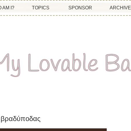
 AM I?
TOPICS
SPONSOR
ARCHIV
Ο βραδύποδας