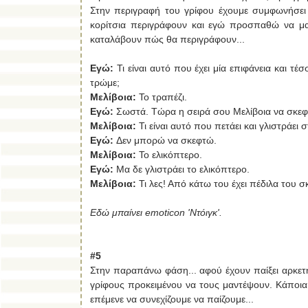
Στην περιγραφή του γρίφου έχουμε συμφωνήσει να 
κορίτσια περιγράφουν και εγώ προσπαθώ να μ
καταλάβουν πώς θα περιγράφουν...
Εγώ:
Τι είναι αυτό που έχει μία επιφάνεια και τέ
τρώμε;
Μελίβοια:
Το τραπέζι.
Εγώ:
Σωστά. Τώρα η σειρά σου Μελίβοια να σκεφτ
Μελίβοια:
Τι είναι αυτό που πετάει και γλιστράει σ
Εγώ:
Δεν μπορώ να σκεφτώ.
Μελίβοια:
Το ελικόπτερο.
Εγώ:
Μα δε γλιστράει το ελικόπτερο.
Μελίβοια:
Τι λες! Από κάτω του έχει πέδιλα του σκ
Εδώ μπαίνει emoticon 'Ντόιγκ'.
#5
Στην παραπάνω φάση... αφού έχουν παίξει αρκετή
γρίφους προκειμένου να τους μαντέψουν. Κάποια
επέμενε να συνεχίζουμε να παίζουμε...