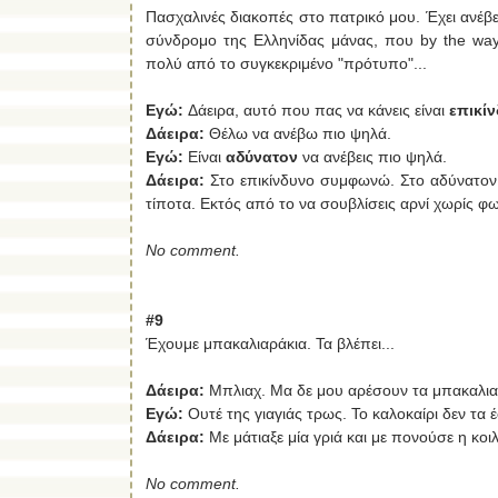
Πασχαλινές διακοπές στο πατρικό μου. Έχει ανέβει
σύνδρομο της Ελληνίδας μάνας, που by the way.
πολύ από το συγκεκριμένο "πρότυπο"...
Εγώ
:
Δάειρα, αυτό που πας να κάνεις είναι
επικί
Δάειρα:
Θέλω να ανέβω πιο ψηλά.
Εγώ
:
Είναι
αδύνατον
να ανέβεις πιο ψηλά.
Δάειρα:
Στο επικίνδυνο συμφωνώ. Στο αδύνατον δ
τίποτα. Εκτός από το να σουβλίσεις αρνί χωρίς φω
No comment.
#9
Έχουμε μπακαλιαράκια. Τα βλέπει...
Δάειρα:
Μπλιαχ. Μα δε μου αρέσουν τα μπακαλια
Εγώ:
Ουτέ της γιαγιάς τρως. Το καλοκαίρι δεν τα 
Δάειρα:
Με μάτιαξε μία γριά και με πονούσε η κοιλ
No comment.