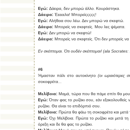
Εγώ:
Δάειρα, δεν μπορώ άλλο. Κουράστηκα.
Δάειρα:
Έεεεελα! Μπορείςςςςς!
Εγώ:
Αλήθεια σου λέω. Δεν μπορώ να σκεφτώ.
Δάειρα:
Μπορείς να σκεφτείς. Μου λες ψέματα.
Εγώ:
Δεν μπορώ να σκεφτώ!
Δάειρα:
Μπορείς να σκεφτείς. Ότι δεν μπορείς να 
Εν σκέπτομαι. Ότι ουδέν σκέπτομαι! (ala Socrates: 
#6
Ήμασταν πάλι στο αυτοκίνητο
(οι ωραιότερες συ
σοκοφρέτα...
Μελίβοια:
Μαμά, τώρα που θα πάμε σπίτι θα μου
Εγώ:
Όταν φας το ρυζάκι σου, εάν εξακολουθείς
ρυζάκι. Θα είναι το επιδόρπιό σου.
Μελίβοια:
Πρώτα θα φάω τη σοκοφρέτα και μετά τ
Εγώ:
Όχι Μελίβοια. Πρώτα το ρυζάκι και μετά τη
όρεξη και δε θα φας το ρυζάκι.