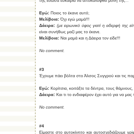
της έδωσα ευκαιρία να αποκαλυφθεί μόνη της...
Εγώ:
Ποιος το έκανε αυτό;
Μελίβοια:
Όχι εγώ μαμά!!!
Δάειρα:
(με ειρωνικό ύφος γιατί η αδερφή της εί
είναι συνήθως μαζί μας το έκανε.
Μελίβοια:
Ναι μαμά και η Δάειρα τον είδε!!!
No comment.
#3
Έχουμε πάει βόλτα στο Άλσος Συγγρού και τις παρ
Εγώ:
Κορίτσια, κοιτάξτε τα δέντρα, τους θάμνους,
Δάειρα:
Και τι το ενδιαφέρον έχει αυτό για να μας 
No comment.
#4
Είμαστε στο αυτοκίνητο και αυτοσχεδιάζουμε γρί