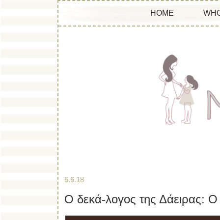
HOME
WHO
6.6.18
Ο δεκά-λογος της Δάειρας: 