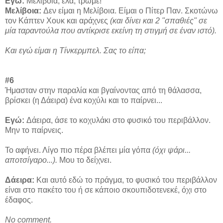
Εγώ:
Μελίβοια, έλα, τρώμε!
Μελίβοια:
Δεν είμαι η Μελίβοια. Είμαι ο Πίτερ Παν. Σκοτώνω
τον Κάπτεν Χουκ και αράχνες
(και δίνει και 2 "σπαθιές" σε
μία ταραντούλα που αντίκρισε εκείνη τη στιγμή σε έναν ιστό).
Και εγώ είμαι η Τίνκερμπελ. Σας το είπα;
#6
Ήμασταν στην παραλία και βγαίνοντας από τη θάλασσα,
βρίσκει (η Δάειρα) ένα κοχύλι και το παίρνει...
Εγώ:
Δάειρα, άσε το κοχυλάκι στο φυσικό του περιβάλλον.
Μην το παίρνεις.
Το αφήνει. Λίγο πιο πέρα βλέπει μία γόπα
(όχι ψάρι...
αποτσίγαρο...).
Μου το δείχνει.
Δάειρα:
Και αυτό εδώ το πράγμα, το φυσικό του περιβάλλον
είναι στο πακέτο του ή σε κάποιο σκουπιδοτενεκέ, όχι στο
έδαφος.
No comment.