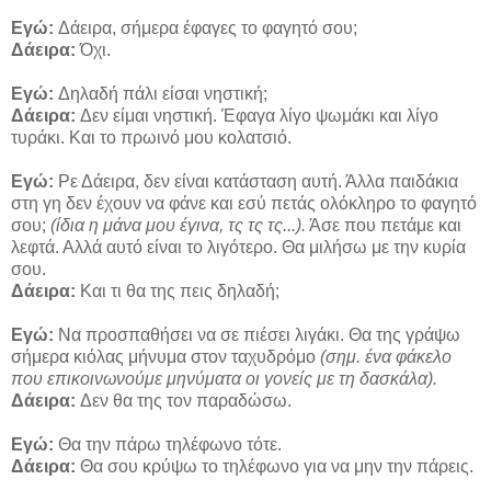
Εγώ:
Δάειρα, σήμερα έφαγες το φαγητό σου;
Δάειρα:
Όχι.
Εγώ:
Δηλαδή πάλι είσαι νηστική;
Δάειρα:
Δεν είμαι νηστική. Έφαγα λίγο ψωμάκι και λίγο
τυράκι. Και το πρωινό μου κολατσιό.
Εγώ:
Ρε Δάειρα, δεν είναι κατάσταση αυτή. Άλλα παιδάκια
στη γη δεν έχουν να φάνε και εσύ πετάς ολόκληρο το φαγητό
σου;
(ίδια η μάνα μου έγινα, τς τς τς...).
Άσε που πετάμε και
λεφτά. Αλλά αυτό είναι το λιγότερο. Θα μιλήσω με την κυρία
σου.
Δάειρα:
Και τι θα της πεις δηλαδή;
Εγώ:
Να προσπαθήσει να σε πιέσει λιγάκι. Θα της γράψω
σήμερα κιόλας μήνυμα στον ταχυδρόμο
(σημ. ένα φάκελο
που επικοινωνούμε μηνύματα οι γονείς με τη δασκάλα).
Δάειρα:
Δεν θα της τον παραδώσω.
Εγώ:
Θα την πάρω τηλέφωνο τότε.
Δάειρα:
Θα σου κρύψω το τηλέφωνο για να μην την πάρεις.