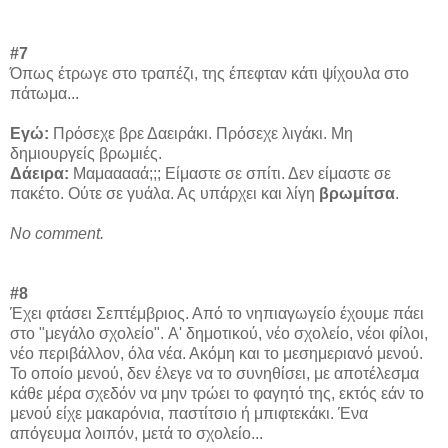
#7
Όπως έτρωγε στο τραπέζι, της έπεφταν κάτι ψίχουλα στο
πάτωμα...
Εγώ:
Πρόσεχε βρε Δαειράκι. Πρόσεχε λιγάκι. Μη
δημιουργείς βρωμιές.
Δάειρα:
Μαμααααά;;; Είμαστε σε σπίτι. Δεν είμαστε σε
πακέτο. Ούτε σε γυάλα. Ας υπάρχει και λίγη
βρωμίτσα
.
No comment.
#8
Έχει φτάσει Σεπτέμβριος. Από το νηπιαγωγείο έχουμε πάει
στο "μεγάλο σχολείο". Α' δημοτικού, νέο σχολείο, νέοι φίλοι,
νέο περιβάλλον, όλα νέα. Ακόμη και το μεσημεριανό μενού.
Το οποίο μενού, δεν έλεγε να το συνηθίσει, με αποτέλεσμα
κάθε μέρα σχεδόν να μην τρώει το φαγητό της, εκτός εάν το
μενού είχε μακαρόνια, παστίτσιο ή μπιφτεκάκι. Ένα
απόγευμα λοιπόν, μετά το σχολείο...