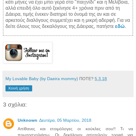
κάτι μήνες να έχει μπει γερά στο "παιχνίδι" και η Μελίβοια,
αλλά επειδή όλο αυτό ξεκίνησε 4+ χρόνια πριν από τη
Δάειρα, τιμής ένεκεν διατηρεί το όνομά της αν και σε
αρκετούς διαλόγους συμμετέχει και η μικρή αδερφή. Για να
δείτε όλους τους δεκαλόγους της Δάειρας, πατήστε
εδώ
.
My Lovable Baby (by Daeira mommy)
ΠΟΤΕ?
5.3.18
Κοινή χρήση
3 σχόλια:
Unknown
Δευτέρα, 05 Μαρτίου, 2018
Απίθανες και ετοιμόλογες οι κούκλες σου!! Τι να
πρωτοσχολιάσω. Οι δεκάλογοι αποτελούν τροφή για