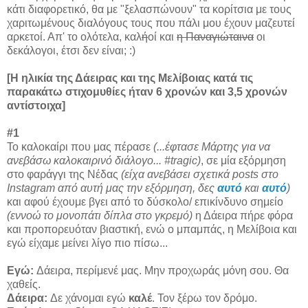
κάτι διαφορετικό, θα με "ξελασπώνουν" τα κορίτσια με τους
χαριτωμένους διαλόγους τους που πάλι μου έχουν μαζευτεί
αρκετοί. Απ' το ολότελα, καλ
ή
οί και
η Παναγιώταινα
οι
δεκάλογοι, έτσι δεν είναι; :)
[Η ηλικία της Δάειρας και της Μελίβοιας κατά τις
παρακάτω στιχομυθίες ήταν 6 χρονών και 3,5 χρονών
αντίστοιχα]
#
1
Το καλοκαίρι που μας πέρασε
(...έφτασε Μάρτης για να
ανεβάσω καλοκαιρινό διάλογο... #tragic)
, σε μία εξόρμηση
στο φαράγγι της Νέδας
(είχα ανεβάσει σχετικά posts στο
Instagram από αυτή μας την εξόρμηση, δες
αυτό
και
αυτό
)
και αφού έχουμε βγει από το δύσκολο/ επικίνδυνο σημείο
(εννοώ το μονοπάτι δίπλα στο γκρεμό)
η Δάειρα πήρε φόρα
και προπορευόταν βιαστική, ενώ ο μπαμπάς, η Μελίβοια και
εγώ είχαμε μείνει λίγο πιο πίσω...
Εγώ:
Δάειρα, περίμενέ μας. Μην προχωράς μόνη σου. Θα
χαθείς.
Δάειρα:
Δε χάνομαι εγώ
καλέ
. Τον ξέρω τον δρόμο.