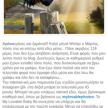
Χρόνια
μήνες και ζαμάνια!!! Καλό μήνα! Μπήκε ο Μάρτης,
πόσο πια να απέχω από εδώ μέσα... Πάνε ακριβώς 118
μέρες που δεν έχω ανεβάσει ανάρτηση. Είναι φορές που μου
λείπει πολύ το blog. Δυστυχώς όμως οι καθημερινοί ρυθμοί
μου έχουν ενταθεί τόσο πολύ, που δυσκολεύομαι να βρω
χρόνο για να γράψω. Και έχω τόσα πολλά νέα από την
τελευταία φορά που έγραψα εδώ μέσα και όλο λέω θα
γράψω και όλο δεν τα καταφέρνω...
Την internet-ική μου παρουσία έχει σχεδόν μονοπωλήσει το
Instagram (
βλ. στη δεξιά μπάρα τα τελευταία μου IG
posts).
Μπορεί να μην υπάρχω τακτικά εδώ, όμως βρίσκομαι
σταθερά εκεί, όπου με βρίσκετε ως
mylovablephotos
. Το
My Lovable Baby θα συνεχίσει να υπάρχει και θα
επανέρχομαι με την πρώτη ευκαιρία. Μέχρι να επανέλθω με