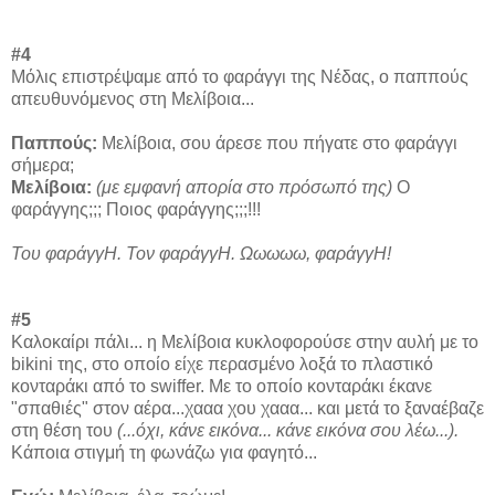
#4
Μόλις επιστρέψαμε από το φαράγγι της Νέδας, ο παππούς
απευθυνόμενος στη Μελίβοια...
Παππούς:
Μελίβοια, σου άρεσε που πήγατε στο φαράγγι
σήμερα;
Μελίβοια:
(με εμφανή απορία στο πρόσωπό της)
Ο
φαράγγης;;; Ποιος φαράγγης;;;!!!
Του φαράγγΗ. Τον φαράγγΗ. Ωωωωω, φαράγγΗ!
#5
Καλοκαίρι πάλι... η Μελίβοια κυκλοφορούσε στην αυλή με το
bikini της, στο οποίο είχε περασμένο λοξά το πλαστικό
κονταράκι από το swiffer. Με το οποίο κονταράκι έκανε
"σπαθιές" στον αέρα...χααα χου χααα... και μετά το ξαναέβαζε
στη θέση του
(...όχι, κάνε εικόνα... κάνε εικόνα σου λέω...).
Κάποια στιγμή τη φωνάζω για φαγητό...