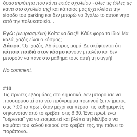
δραστηριότητα που κάνει εκτός σχολείου - όλες τις άλλες τις
κάνει στο σχολείο της)
και κάποιος μας έχει κλείσει την
είσοδο του parking και δεν μπορώ να βγάλω το αυτοκίνητο
από την πολυκατοικία...
Εγώ:
(νευριασμένη)
Κοίτα να δεις!!! Κάθε φορά τα ίδια! Μα
καλά, χαζός είναι ο κόσμος;
Δάειρα:
Όχι χαζός. Αδιάφορος μαμά. Δε σκέφτονται ότι
κάποια παιδιά στον κόσμο
κάνουν μπαλέτο και δεν
μπορούν να πάνε στο μάθημά τους αυτή τη στιγμή!
No comment.
#10
Τις πρώτες εβδομάδες στο δημοτικό, δεν μπορούσε να
προσαρμοστεί στο νέο πρόγραμμα πρωινού ξυπνήματος
στις 7:00 το πρωί, όταν μέχρι και πέρυσι τις καθημερινές
σηκωνόταν από το κρεβάτι στις 8:30. Ένα πρωί, ενώ
"σέρνεται" για να ετοιμαστεί και βλέπει τη Μελίβοια να
κοιμάται του καλού καιρού στο κρεβάτι της, την πιάνει το
παράπονο...