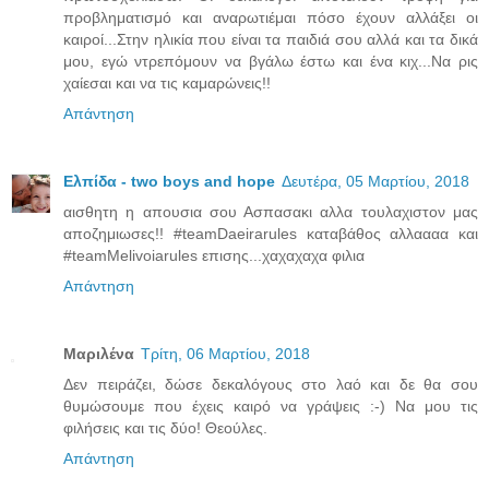
προβληματισμό και αναρωτιέμαι πόσο έχουν αλλάξει οι
καιροί...Στην ηλικία που είναι τα παιδιά σου αλλά και τα δικά
μου, εγώ ντρεπόμουν να βγάλω έστω και ένα κιχ...Να ρις
χαίεσαι και να τις καμαρώνεις!!
Απάντηση
Ελπίδα - two boys and hope
Δευτέρα, 05 Μαρτίου, 2018
αισθητη η απουσια σου Ασπασακι αλλα τουλαχιστον μας
αποζημιωσες!! #teamDaeirarules καταβάθος αλλαααα και
#teamMelivoiarules επισης...χαχαχαχα φιλια
Απάντηση
Μαριλένα
Τρίτη, 06 Μαρτίου, 2018
Δεν πειράζει, δώσε δεκαλόγους στο λαό και δε θα σου
θυμώσουμε που έχεις καιρό να γράψεις :-) Να μου τις
φιλήσεις και τις δύο! Θεούλες.
Απάντηση