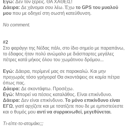
Εγώ:
Δεν τον ξέρεις. ΘΑ ΧΑΘΕΙΣ!
Δάειρα:
Δε χάνομαι σου λέω. Έχω
το GPS του μυαλού
μου
που με οδηγεί στη σωστή κατεύθυνση.
No comment.
#2
Στο φαράγγι της Νέδας πάλι, στο ίδιο σημείο με παραπάνω,
το έδαφος ήταν πολύ ανώμαλο με διάσπαρτες μεγάλες
πέτρες κατά μήκος όλου του χωμάτινου δρόμου...
Εγώ:
Δάειρα, περίμενέ μας σε παρακαλώ. Και μην
προχωράς τόσο γρήγορα! Θα σκοντάψεις σε καμία πέτρα
όπως πας.
Δάειρα:
Δε σκοντάφτω. Προσέχω.
Εγώ:
Μπορεί να πέσεις καταλάθος. Είναι επικίνδυνο.
Δάειρα:
Δεν είναι επικίνδυνο.
Το μόνο επικίνδυνο είναι
ΕΓΩ
, γιατί αρχίζετε και με τσατίζετε που δε με εμπιστεύεστε
και ο θυμός μου
αντί να συρρικνωθεί, μεγεθύνεται.
Τι-είπε-το-ατομάκι;;;