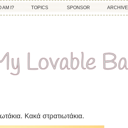
 AM I?
TOPICS
SPONSOR
ARCHIV
ωτάκια. Κακά στρατιωτάκια.