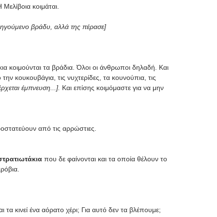
 Μελίβοια κοιμάται.
οηγούμενο βράδυ, αλλά της πέρασε]
άκια κοιμούνται τα βράδια. Όλοι οι άνθρωποι δηλαδή. Και
 την κουκουβάγια, τις νυχτερίδες, τα κουνούπια, τις
ρχεται έμπνευση...].
Και επίσης κοιμόμαστε για να μην
οστατεύουν από τις αρρώστιες.
στρατιωτάκια
που δε φαίνονται και τα οποία θέλουν το
κρόβια.
ι τα κινεί ένα αόρατο χέρι; Για αυτό δεν τα βλέπουμε;