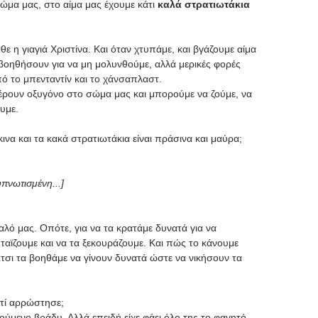
σώμα μας, στο αίμα μας έχουμε κάτι
καλά στρατιωτάκια
ε η γιαγιά Χριστίνα. Και όταν χτυπάμε, και βγάζουμε αίμα
βοηθήσουν για να μη μολυνθούμε, αλλά μερικές φορές
πό το μπενταντίν και το χάνσαπλαστ.
αφέρουν οξυγόνο στο σώμα μας και μπορούμε να ζούμε, να
υμε.
ινα και τα κακά στρατιωτάκια είναι πράσινα και μαύρα;
πνωτισμένη...]
αλό μας. Οπότε, για να τα κρατάμε δυνατά για να
ταϊζουμε και να τα ξεκουράζουμε. Και πώς το κάνουμε
τσι τα βοηθάμε να γίνουν δυνατά ώστε να νικήσουν τα
ατί αρρώστησε;
ύμενο βράδυ. Αλλά επειδή είχε φάει όλο της το φαγητό