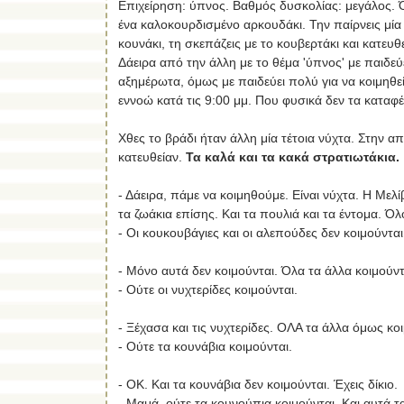
Επιχείρηση: ύπνος. Βαθμός δυσκολίας: μεγάλος. Ό
ένα καλοκουρδισμένο αρκουδάκι. Την παίρνεις μία α
κουνάκι, τη σκεπάζεις με το κουβερτάκι και κατευθ
Δάειρα από την άλλη με το θέμα 'ύπνος' με παιδεύ
αξημέρωτα, όμως με παιδεύει πολύ για να κοιμηθε
εννοώ κατά τις 9:00 μμ. Που φυσικά δεν τα καταφέρν
Χθες το βράδι ήταν άλλη μία τέτοια νύχτα. Στην α
κατευθείαν.
Τα καλά και τα κακά στρατιωτάκια.
- Δάειρα, πάμε να κοιμηθούμε. Είναι νύχτα. Η Μελί
τα ζωάκια επίσης. Και τα πουλιά και τα έντομα. Όλο
- Οι κουκουβάγιες και οι αλεπούδες δεν κοιμούντα
- Μόνο αυτά δεν κοιμούνται. Όλα τα άλλα κοιμούντ
- Ούτε οι νυχτερίδες κοιμούνται.
- Ξέχασα και τις νυχτερίδες. ΟΛΑ τα άλλα όμως κοι
- Ούτε τα κουνάβια κοιμούνται.
- ΟΚ. Και τα κουνάβια δεν κοιμούνται. Έχεις δίκιο.
- Μαμά, ούτε τα κουνούπια κοιμούνται. Και αυτά τ