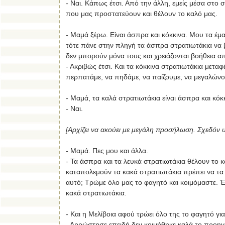
- Ναι. Κάπως έτσι. Από την άλλη, εμείς μέσα στο 
που μας προστατεύουν και θέλουν το καλό μας.
- Μαμά ξέρω. Είναι άσπρα και κόκκινα. Μου τα έμαθ
τότε πάνε στην πληγή τα άσπρα στρατιωτάκια να 
δεν μπορούν μόνα τους και χρειάζονται βοήθεια α
- Ακριβώς έτσι. Και τα κόκκινα στρατιωτάκια μετ
περπατάμε, να πηδάμε, να παίζουμε, να μεγαλώνο
- Μαμά, τα καλά στρατιωτάκια είναι άσπρα και κόκκ
- Ναι.
[Αρχίζει να ακούει με μεγάλη προσήλωση. Σχεδόν υ
- Μαμά. Πες μου και άλλα.
- Τα άσπρα και τα λευκά στρατιωτάκια θέλουν το κ
καταπολεμούν τα κακά στρατιωτάκια πρέπει να τα 
αυτό; Τρώμε όλο μας το φαγητό και κοιμόμαστε. Έ
κακά στρατιωτάκια.
- Και η Μελίβοια αφού τρώει όλο της το φαγητό γι
- Αρρώστησε επειδή δεν κοιμήθηκε καλά το προηγο