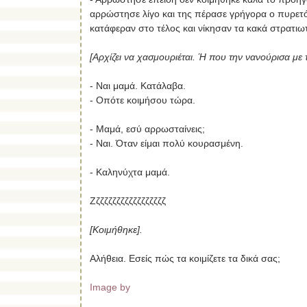
αρρώστησε λίγο και της πέρασε γρήγορα ο πυρετός
κατάφεραν στο τέλος και νίκησαν τα κακά στρατιω
[Αρχίζει να χασμουριέται. Ή που την νανούρισα με το
- Ναι μαμά. Κατάλαβα.
- Οπότε κοιμήσου τώρα.
- Μαμά, εσύ αρρωσταίνεις;
- Ναι. Όταν είμαι πολύ κουρασμένη.
- Καληνύχτα μαμά.
Ζζζζζζζζζζζζζζζζζζ
[Κοιμήθηκε].
Αλήθεια. Εσείς πώς τα κοιμίζετε τα δικά σας;
Image by