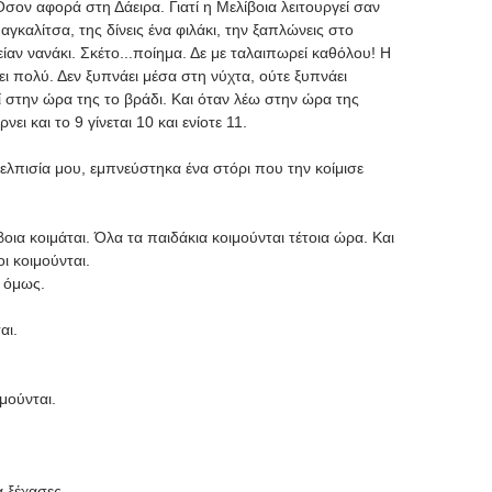
σον αφορά στη Δάειρα. Γιατί η Μελίβοια λειτουργεί σαν
γκαλίτσα, της δίνεις ένα φιλάκι, την ξαπλώνεις στο
είαν νανάκι. Σκέτο...ποίημα. Δε με ταλαιπωρεί καθόλου! Η
ει πολύ. Δεν ξυπνάει μέσα στη νύχτα, ούτε ξυπνάει
ί στην ώρα της το βράδι. Και όταν λέω στην ώρα της
ει και το 9 γίνεται 10 και ενίοτε 11.
πελπισία μου, εμπνεύστηκα ένα στόρι που την κοίμισε
βοια κοιμάται. Όλα τα παιδάκια κοιμούνται τέτοια ώρα. Και
ι κοιμούνται.
ι όμως.
αι.
μούνται.
α ξέχασες.