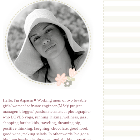
Hello, I'm Aspasia ♥ Working mom of two lovable
girls/ woman/ software engineer (MSc)/ project
manager/ blogger/ passionate amateur photographer
who LOVES yoga, running, hiking, wellness, jazz,
shopping for the kids, traveling, dreaming big,
positive thinking, laughing, chocolate, good food,
good wine, making salads. In other words I've got a
big love for simple pleasures, and all things creative