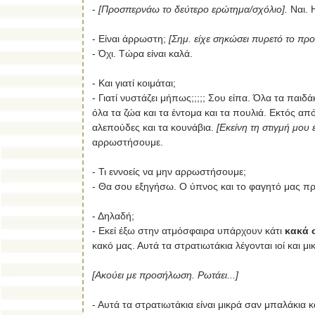
-
[Προσπερνάω το δεύτερο ερώτημα/σχόλιο].
Ναι. Η
- Είναι άρρωστη;
[Σημ. είχε σηκώσει πυρετό το πρ
- Όχι. Τώρα είναι καλά.
- Και γιατί κοιμάται;
- Γιατί νυστάζει μήπως;;;;; Σου είπα. Όλα τα παιδ
όλα τα ζώα και τα έντομα και τα πουλιά. Εκτός από
αλεπούδες και τα κουνάβια.
[Εκείνη τη στιγμή μου έ
αρρωστήσουμε.
- Τι εννοείς να μην αρρωστήσουμε;
- Θα σου εξηγήσω. Ο ύπνος και το φαγητό μας πρ
- Δηλαδή;
- Εκεί έξω στην ατμόσφαιρα υπάρχουν κάτι
κακά 
κακό μας. Αυτά τα στρατιωτάκια λέγονται ιοί και μι
[Ακούει με προσήλωση. Ρωτάει...]
- Αυτά τα στρατιωτάκια είναι μικρά σαν μπαλάκια κα