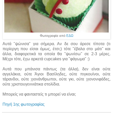
Φωτογραφία από
ΕΔΩ
Αυτά "ψώνισα" για σήμερα. Αν δε σου άρεσε τίποτα (τι
περίεργη που είσαι όμως, έτσι;) τότε "έβαλα στο μάτι" και
άλλα, διαφορετικά τα οποία θα "ψωνίσω" σε 2-3 μέρες.
Μέχρι τότε, έχω αρκετά cupcakes για "φάγωμα" :)
Αυτά που μπάνισα πάντως (τα άλλα), δεν είναι ούτε
αγγελάκια, ούτε Άγιοι Βασίληδες, ούτε πιγκουίνοι, ούτε
τάρανδοι, ούτε χιονάνθρωποι, ούτε γκι, ούτε χιονονιφάδες,
ούτε χριστουγεννιάτικα στολίδια.
Μπορείς να φανταστείς τι μπορεί να είναι;
Πηγή 1ης φωτογραφίας