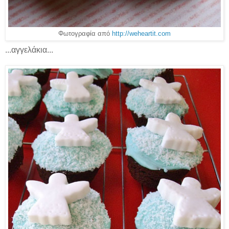
Φωτογραφία από
http://weheartit.com
...αγγελάκια...