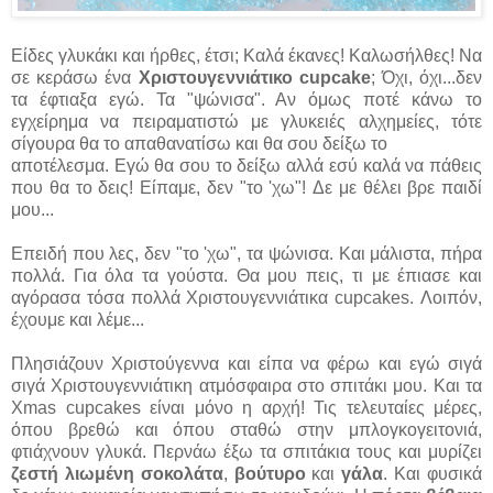
Είδες γλυκάκι και ήρθες, έτσι; Καλά έκανες! Καλωσήλθες! Να
σε κεράσω ένα
Xριστουγεννιάτικο cupcake
; Όχι, όχι...δεν
τα έφτιαξα εγώ. Τα "ψώνισα". Αν όμως ποτέ κάνω το
εγχείρημα να πειραματιστώ με γλυκειές αλχημείες, τότε
σίγουρα θα το απαθανατίσω και θα σου δείξω το
αποτέλεσμα. Εγώ θα σου το δείξω αλλά εσύ καλά να πάθεις
που θα το δεις! Είπαμε, δεν "το 'χω"! Δε με θέλει βρε παιδί
μου...
Επειδή που λες, δεν "το 'χω", τα ψώνισα. Και μάλιστα, πήρα
πολλά. Για όλα τα γούστα. Θα μου πεις, τι με έπιασε και
αγόρασα τόσα πολλά Χριστουγεννιάτικα cupcakes. Λοιπόν,
έχουμε και λέμε...
Πλησιάζουν Χριστούγεννα και είπα να φέρω και εγώ σιγά
σιγά Χριστουγεννιάτικη ατμόσφαιρα στο σπιτάκι μου. Και τα
Xmas cupcakes είναι μόνο η αρχή! Τις τελευταίες μέρες,
όπου βρεθώ και όπου σταθώ στην μπλογκογειτονιά,
φτιάχνουν γλυκά. Περνάω έξω τα σπιτάκια τους και μυρίζει
ζεστή λιωμένη σοκολάτα
,
βούτυρο
και
γάλα
. Και φυσικά