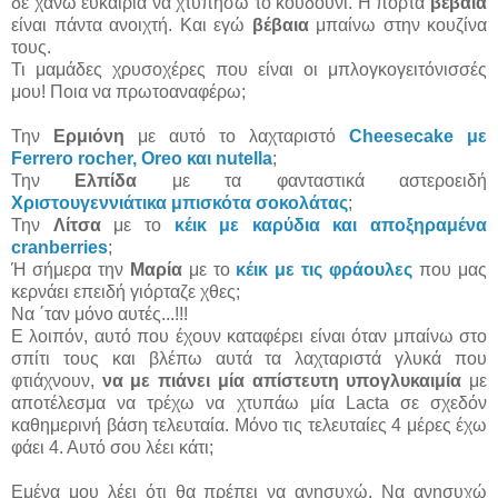
δε χάνω ευκαιρία να χτυπήσω το κουδούνι. Η πόρτα
βέβαια
είναι πάντα ανοιχτή. Και εγώ
βέβαια
μπαίνω στην κουζίνα
τους.
Τι μαμάδες χρυσοχέρες που είναι οι μπλογκογειτόνισσές
μου! Ποια να πρωτοαναφέρω;
Την
Ερμιόνη
με αυτό το λαχταριστό
Cheesecake με
Ferrero rocher, Oreo και nutella
;
Την
Ελπίδα
με τα φανταστικά αστεροειδή
Χριστουγεννιάτικα μπισκότα σοκολάτας
;
Την
Λίτσα
με το
κέικ με καρύδια και αποξηραμένα
cranberries
;
Ή σήμερα την
Μαρία
με το
κέικ με τις φράουλες
που μας
κερνάει επειδή γιόρταζε χθες;
Να ΄ταν μόνο αυτές...!!!
Ε λοιπόν, αυτό που έχουν καταφέρει είναι όταν μπαίνω στο
σπίτι τους και βλέπω αυτά τα λαχταριστά γλυκά που
φτιάχνουν,
να με πιάνει μία απίστευτη υπογλυκαιμία
με
αποτέλεσμα να τρέχω να χτυπάω μία Lacta σε σχεδόν
καθημερινή βάση τελευταία. Μόνο τις τελευταίες 4 μέρες έχω
φάει 4. Αυτό σου λέει κάτι;
Εμένα μου λέει ότι θα πρέπει να ανησυχώ. Να ανησυχώ