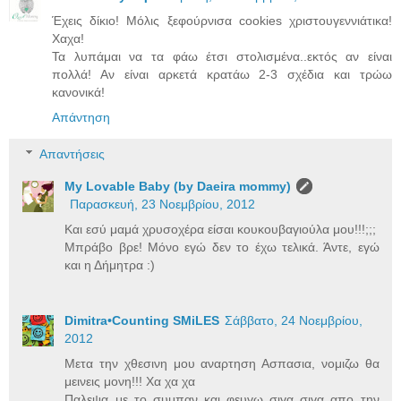
Έχεις δίκιο! Μόλις ξεφούρνισα cookies χριστουγεννιάτικα!
Χαχα!
Τα λυπάμαι να τα φάω έτσι στολισμένα..εκτός αν είναι
πολλά! Αν είναι αρκετά κρατάω 2-3 σχέδια και τρώω
κανονικά!
Απάντηση
Απαντήσεις
My Lovable Baby (by Daeira mommy)
Παρασκευή, 23 Νοεμβρίου, 2012
Και εσύ μαμά χρυσοχέρα είσαι κουκουβαγιούλα μου!!!;;;
Μπράβο βρε! Μόνο εγώ δεν το έχω τελικά. Άντε, εγώ
και η Δήμητρα :)
Dimitra•Counting SΜiLES
Σάββατο, 24 Νοεμβρίου,
2012
Μετα την χθεσινη μου αναρτηση Ασπασια, νομιζω θα
μεινεις μονη!!! Χα χα χα
Παλεψα με το συμπαν και φευγω σιγα σιγα απο την