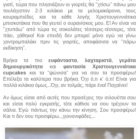
γιατί, τώρα που πλησιάζουν οι γιορτές θα "χτίσω" πάνω μου
τουλάχιστον 2-3 κιλάκια με τα μελομακάρονα, τους
κουραμπιέδες και τα κάθε λογής Χριστουγεννιάτικα
μπισκοτάκια που θα γευτεί ο ουρανίσκος μου. Ε! Αν είναι να
"χτυπάω" από τώρα τις σοκολάτες τέσσερις-τέσσερις, τότε
πάει, χάθηκα! Και επειδή δεν μπορεί μόνο εγώ να γίνω
χοντρομπαλάκι πριν τις γιορτές, αποφάσισα να "πάρω
εκδίκηση".
Βρήκα τα πιο
ευφάνταστα
,
λαχταριστά
,
γεμάτα
δημιουργικότητα
και
φαντασία
Χριστουγεννιάτικα
cupcakes
και τα "ψώνισα" για να σου τα προσφέρω!
Επέλεξα τα καλύτερα που βρήκα. Όχι ό,τι κ' ό,τι! Είναι για
πολλά κιλάκια όμως...Όχι, αν τολμάς, πάρε ένα! Παχαίνει!
Αν όμως είσαι από αυτές που προσέχεις την σιλουέττα σου
και είσαι πολύ εγκρατής, τότε κάθισε να σου τρέχουν τα
σάλια. Εγώ πάντως την κάνω την κίνηση. Σου προσφέρω!
Και τι δεν σου προσφέρω...χιονονιφάδες...