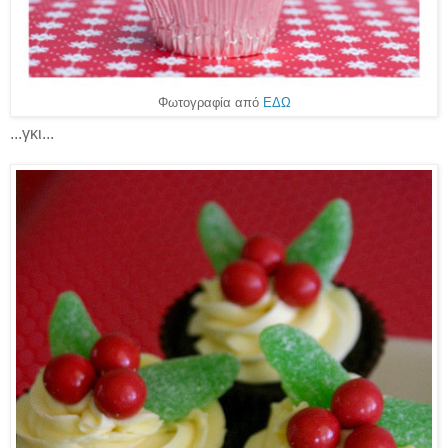
Φωτογραφία από
ΕΔΩ
...γκι...