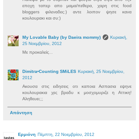
εποχη ταπερ απο μαμα/πεθερα, χαρη στις food
bloggers φιλεναδες:) αντε λοιπον ψησε κανα
κουλουρακι και συ:)
My Lovable Baby (by Daeira mommy)
Κυριακή,
25 Νοεμβρίου, 2012
Με προκαλείς...
Dimitra•Counting SΜiLES
Κυριακή, 25 Νοεμβρίου,
2012
Ακουσα στις ειδησεις οτι καποια Ασπασια εψηνε
κουλουρακια χες βραδυ κ μοσχομυριζε η Αττικη!
Αληθευει;;;
Απάντηση
Ερμιόνη
Πέμπτη, 22 Νοεμβρίου, 2012