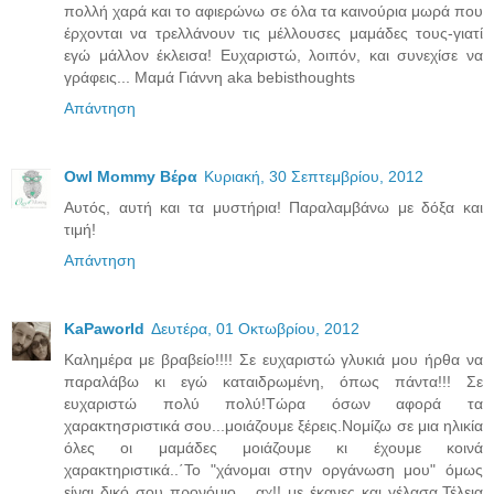
πολλή χαρά και το αφιερώνω σε όλα τα καινούρια μωρά που
έρχονται να τρελλάνουν τις μέλλουσες μαμάδες τους-γιατί
εγώ μάλλον έκλεισα! Ευχαριστώ, λοιπόν, και συνεχίσε να
γράφεις... Μαμά Γιάννη aka bebisthoughts
Απάντηση
Owl Mommy Βέρα
Κυριακή, 30 Σεπτεμβρίου, 2012
Αυτός, αυτή και τα μυστήρια! Παραλαμβάνω με δόξα και
τιμή!
Απάντηση
KaPaworld
Δευτέρα, 01 Οκτωβρίου, 2012
Καλημέρα με βραβείο!!!! Σε ευχαριστώ γλυκιά μου ήρθα να
παραλάβω κι εγώ καταιδρωμένη, όπως πάντα!!! Σε
ευχαριστώ πολύ πολύ!Τώρα όσων αφορά τα
χαρακτησριστικά σου...μοιάζουμε ξέρεις.Νομίζω σε μια ηλικία
όλες οι μαμάδες μοιάζουμε κι έχουμε κοινά
χαρακτηριστικά..΄Το "χάνομαι στην οργάνωση μου" όμως
είναι δικό σου προνόμιο ...αχ!! με έκανες και γέλασα.Τέλεια