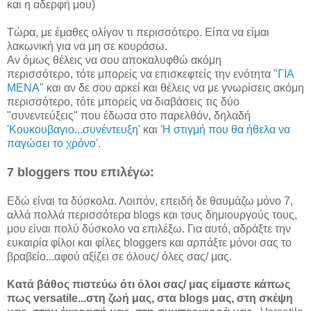
και η αδερφή μου)
Τώρα, με έμαθες ολίγον τι περισσότερο. Είπα να είμαι
λακωνική για να μη σε κουράσω.
Αν όμως θέλεις να σου αποκαλυφθώ ακόμη
περισσότερο, τότε μπορείς να επισκεφτείς την ενότητα "
ΓΙΑ
ΜΕΝΑ
" και αν δε σου αρκεί και θέλεις να με γνωρίσεις ακόμη
περισσότερο, τότε μπορείς να διαβάσεις τις δύο
"συνεντεύξεις" που έδωσα στο παρελθόν, δηλαδή
'Κουκουβαγιο...συνέντευξη'
και
'Η στιγμή που θα ήθελα να
παγώσει το χρόνο'
.
7 bloggers που επιλέγω:
Εδώ είναι τα δύσκολα. Λοιπόν, επειδή δε θαυμάζω μόνο 7,
αλλά πολλά περισσότερα blogs και τους δημιουργούς τους,
μου είναι πολύ δύσκολο να επιλέξω. Για αυτό, αδράξτε την
ευκαιρία φίλοι και φίλες bloggers και αρπάξτε μόνοι σας το
βραβείο...αφού αξίζει σε όλους/ όλες σας/ μας.
Κατά βάθος πιστεύω ότι όλοι σας/ μας είμαστε κάπως
πως versatile...στη ζωή μας, στα blogs μας, στη σκέψη