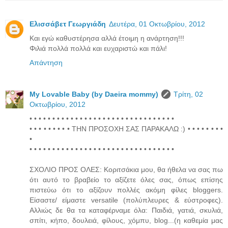
Ελισσάβετ Γεωργιάδη
Δευτέρα, 01 Οκτωβρίου, 2012
Και εγώ καθυστέρησα αλλά έτοιμη η ανάρτηση!!!
Φιλιά πολλά πολλά και ευχαριστώ και πάλι!
Απάντηση
My Lovable Baby (by Daeira mommy)
Τρίτη, 02
Οκτωβρίου, 2012
• • • • • • • • • • • • • • • • • • • • • • • • • • • • • • • •
• • • • • • • • • ΤΗΝ ΠΡΟΣΟΧΗ ΣΑΣ ΠΑΡΑΚΑΛΩ :) • • • • • • • •
•
• • • • • • • • • • • • • • • • • • • • • • • • • • • • • • • •
ΣΧΟΛΙΟ ΠΡΟΣ ΟΛΕΣ: Κοριτσάκια μου, θα ήθελα να σας πω
ότι αυτό το βραβείο το αξίζετε όλες σας, όπως επίσης
πιστεύω ότι το αξίζουν πολλές ακόμη φίλες bloggers.
Είσαστε/ είμαστε versatile (πολύπλευρες & εύστροφες).
Αλλιώς δε θα τα καταφέρναμε όλα: Παιδιά, γατιά, σκυλιά,
σπίτι, κήπο, δουλειά, φίλους, χόμπυ, blog...(η καθεμία μας