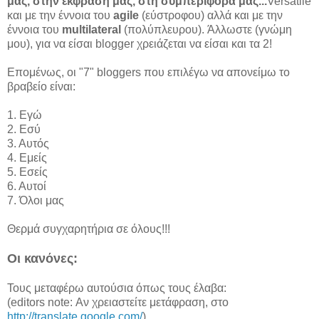
μας, στην έκφρασή μας, στη συμπεριφορά μας...
Versatile
και με την έννοια του
agile
(εύστροφου) αλλά και με την
έννοια του
multilateral
(πολύπλευρου). Άλλωστε (γνώμη
μου), για να είσαι blogger χρειάζεται να είσαι και τα 2!
Επομένως, οι "7" bloggers που επιλέγω να απονείμω το
βραβείο είναι:
1. Εγώ
2. Εσύ
3. Αυτός
4. Εμείς
5. Εσείς
6. Αυτοί
7. Όλοι μας
Θερμά συγχαρητήρια σε όλους!!!
Οι κανόνες:
Τους μεταφέρω αυτούσια όπως τους έλαβα:
(editors note: Αν χρειαστείτε μετάφραση, στο
http://translate.google.com/
)