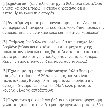
[3]
Σχολαστική
(έως τελειομανής. Τα θέλω όλα τέλεια. Όσο
γίνεται και όσο μπορώ. Πιστεύω ακράδαντα ότι η
λεπτομέρεια κάνει τη διαφορά)
[4]
Ανυπόμονη
(αυτό με τυραννάει ώρες ώρες. Δεν μπορώ
να περιμένω. Η αναμονή με κουράζει. Αλλά όταν πρέπει, την
αντιμετωπίζω ως αναγκαίο κακό και περιμένω καρτερικά)
[5]
Επίμονη
(αν βάλω κάτι στόχο...θα τον πετύχω. Με
βοηθάνε βέβαια και οι στόχοι μου που -μέχρι στιγμής
τουλάχιστον- είναι όλοι τους βατοί. Δεν απαίτησα από τον
εαυτό μου -μέχρι στιγμής τουλάχιστον- να πάρω κότερο.
Χμμμ...μη μου μπαίνουν ιδέες τώρα που το λέω...)
[6]
Έχω εμμονή με την καθαριότητα
(αλλά δεν είμαι
υποχόνδρια - for sure! Θέλω ο χώρος μου να είναι
πεντακάθαρος. Εντάξει, λίγη παραπάνω σκονίτσα την
αντέχω...δεν είμαι με το swiffer 24x7, αλλά μπάνιο και
κουζίνα θέλω να αστράφτουν)
[7]
Οργανωτική
(...σε τέτοιο βαθμό που μερικές φορές - μη
γελάσεις - χάνομαι στην ίδια μου την οργάνωση...όπως λέει