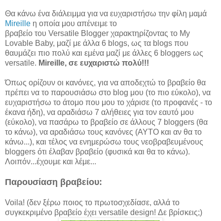
Θα κάνω ένα διάλειμμα για να ευχαριστήσω την φίλη μαμά
Mireille
η οποία μου απένειμε το
βραβείο του Versatile Blogger χαρακτηρίζοντας το My
Lovable Baby, μαζί με άλλα 6 blogs, ως τα blogs που
θαυμάζει πιο πολύ και εμένα μαζί με άλλες 6 bloggers ως
versatile.
Mireille, σε ευχαριστώ πολύ!!!
Όπως ορίζουν οι κανόνες, για να αποδεχτώ το βραβείο θα
πρέπει να το παρουσιάσω στο blog μου (το πιο εύκολο), να
ευχαριστήσω το άτομο που μου το χάρισε (το προφανές - το
έκανα ήδη), να αραδιάσω 7 αλήθειες για τον εαυτό μου
(εύκολο), να πασάρω το βραβείο σε άλλους 7 bloggers (θα
το κάνω), να αραδιάσω τους κανόνες (ΑΥΤΟ και αν θα το
κάνω...), και τέλος να ενημερώσω τους νεοβραβευμένους
bloggers ότι έλαβαν βραβείο (φυσικά και θα το κάνω).
Λοιπόν...έχουμε και λέμε...
Παρουσίαση βραβείου:
Voila! (δεν ξέρω ποιος το πρωτοσχεδίασε, αλλά το
συγκεκριμένο βραβείο έχει versatile design! Δε βρίσκεις;)