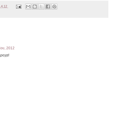
.4.12
ίου, 2012
έροχα!