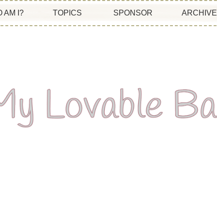
 AM I?
TOPICS
SPONSOR
ARCHIV