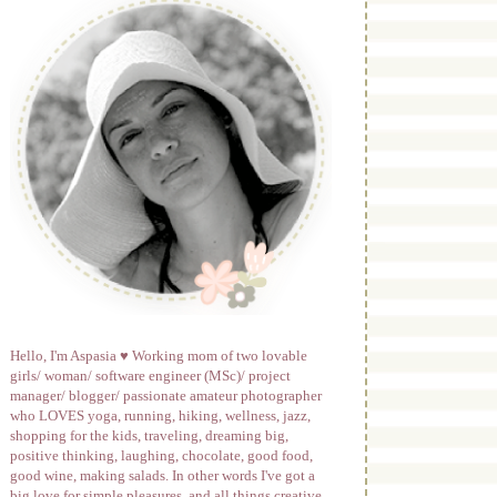
Hello, I'm Aspasia ♥ Working mom of two lovable
girls/ woman/ software engineer (MSc)/ project
manager/ blogger/ passionate amateur photographer
who LOVES yoga, running, hiking, wellness, jazz,
shopping for the kids, traveling, dreaming big,
positive thinking, laughing, chocolate, good food,
good wine, making salads. In other words I've got a
big love for simple pleasures, and all things creative