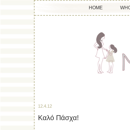
HOME
WHO
12.4.12
Καλό Πάσχα!