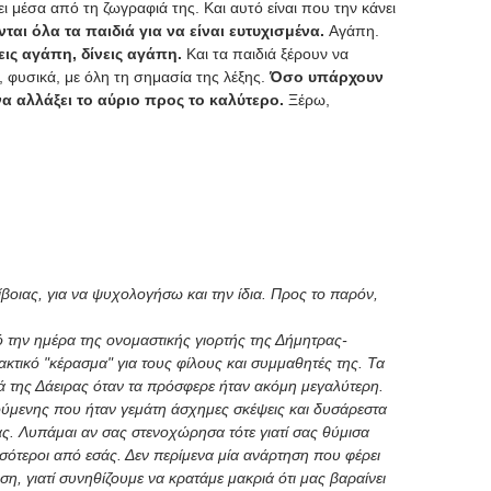
μέσα από τη ζωγραφιά της. Και αυτό είναι που την κάνει
νται όλα τα παιδιά για να είναι ευτυχισμένα.
Αγάπη.
εις αγάπη, δίνεις αγάπη.
Και τα παιδιά ξέρουν να
, φυσικά, με όλη τη σημασία της λέξης.
Όσο υπάρχουν
να αλλάξει το αύριο προς το καλύτερο.
Ξέρω,
οιας, για να ψυχολογήσω και την ίδια. Προς το παρόν,
ό την ημέρα της ονομαστικής γιορτής της Δήμητρας-
ακτικό "κέρασμα" για τους φίλους και συμμαθητές της. Τα
ά της Δάειρας όταν τα πρόσφερε ήταν ακόμη μεγαλύτερη.
ούμενης που ήταν γεμάτη άσχημες σκέψεις και δυσάρεστα
ς. Λυπάμαι αν σας στενοχώρησα τότε γιατί σας θύμισα
σσότεροι από εσάς. Δεν περίμενα μία ανάρτηση που φέρει
η, γιατί συνηθίζουμε να κρατάμε μακριά ότι μας βαραίνει