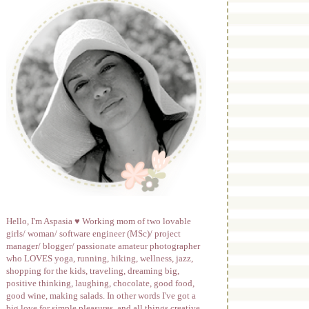
Hello, I'm Aspasia ♥ Working mom of two lovable
girls/ woman/ software engineer (MSc)/ project
manager/ blogger/ passionate amateur photographer
who LOVES yoga, running, hiking, wellness, jazz,
shopping for the kids, traveling, dreaming big,
positive thinking, laughing, chocolate, good food,
good wine, making salads. In other words I've got a
big love for simple pleasures, and all things creative