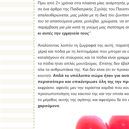
Πριν από 2+ χρόνια στα πλαίσια μίας ανάρτησής μ
σε ένα άρθρο της Παιδιατρικής Σχολής του Πανεπ
απελευθερώνεται, μας μιλάει με τη δική του ζωντ
του τα απαιτούμενα μέσα, μολύβια, χρώματα, να α
παρέμβαση για μία κατά τη γνώμη μας πιστότερη 
κι αυτές την ερμηνεία τους
"
.
Αναλύοντας λοιπόν τη ζωγραφιά της αυτή, παρατή
χέρια και πόδια με τη λεπτομέρεια που μπορεί να 
καταλήγουν σε σταυρούς και τα πόδια είναι γραμμ
τα πόδια ήταν απλές μουτζούρες. Επίσης δεν έβαλε
όλα τα ανθρωπάκια της. Και δεν είναι ότι εν προκ
κουτσό.
Απλά
το υπόλοιπο σώμα ήταν για αυτ
περισσότερο και επικέντρωσε όλη της την πρ
εκφράσει: αφενός μεν την τεράστια καρδιά που κου
προσωποποίηση του εαυτού της και την οποία καρ
το μέγεθος αυτής της αγάπης και αφετέρου δε ότι ε
χαρούμενο
.