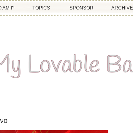
 AM I?
TOPICS
SPONSOR
ARCHIV
όνο