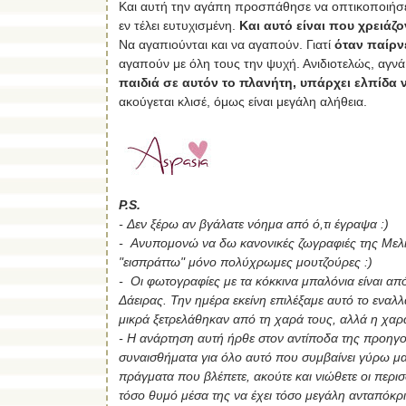
Και αυτή την αγάπη προσπάθησε να οπτικοποιήσει 
εν τέλει ευτυχισμένη.
Και αυτό είναι που χρειάζο
Να αγαπιούνται και να αγαπούν. Γιατί
όταν παίρν
αγαπούν με όλη τους την ψυχή. Ανιδιοτελώς, αγνά
παιδιά σε αυτόν το πλανήτη, υπάρχει ελπίδα 
ακούγεται κλισέ, όμως είναι μεγάλη αλήθεια.
P.S.
- Δεν ξέρω αν βγάλατε νόημα από ό,τι έγραψα :)
- Aνυπομονώ να δω κανονικές ζωγραφιές της Μελίβ
"εισπράττω" μόνο πολύχρωμες μουτζούρες :)
- Οι φωτογραφίες με τα κόκκινα μπαλόνια είναι απ
Δάειρας. Την ημέρα εκείνη επιλέξαμε αυτό το εναλλ
μικρά ξετρελάθηκαν από τη χαρά τους, αλλά η χαρ
- Η ανάρτηση αυτή ήρθε στον αντίποδα της προηγ
συναισθήματα για όλο αυτό που συμβαίνει γύρω μα
πράγματα που βλέπετε, ακούτε και νιώθετε οι περι
τόσο θυμό μέσα της να έχει τόσο μεγάλη ανταπόκρισ