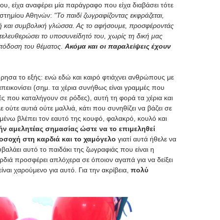
ου, είχα αναφέρει μία παράγραφο που είχα διαβάσει τότε
ιστημίου Αθηνών:
"Το παιδί ζωγραφίζοντας εκφράζεται,
ανή και συμβολική γλώσσα. Ας το αφήσουμε, προσφέροντάς
πελευθερώσει το υποσυνείδητό του, χωρίς τη δική μας
απόδοση του θέματος.
Ακόμα και οι παραλείψεις έχουν
ρησα το εξής: ενώ εδώ και καιρό φτιάχνει ανθρώπους με
απεικονίσει (σημ. τα χέρια συνήθως είναι γραμμές που
ές που καταλήγουν σε ρόδες), αυτή τη φορά τα χέρια και
 ούτε αυτιά ούτε μαλλιά, κάτι που συνηθίζει να βάζει σε
ειμένω βλέπει τον εαυτό της κουφό, φαλακρό, κουλό και
ήν αμελητέας σημασίας ώστε να το επιμεληθεί
οσοχή στη καρδιά και το χαμόγελο
γιατί αυτά ήθελε να
βαλάει αυτό το παιδάκι της ζωγραφιάς που είναι η
διά προσφέρει απλόχερα σε όποιον αγαπά για να δείξει
ίναι χαρούμενο για αυτό. Για την ακρίβεια,
πολύ