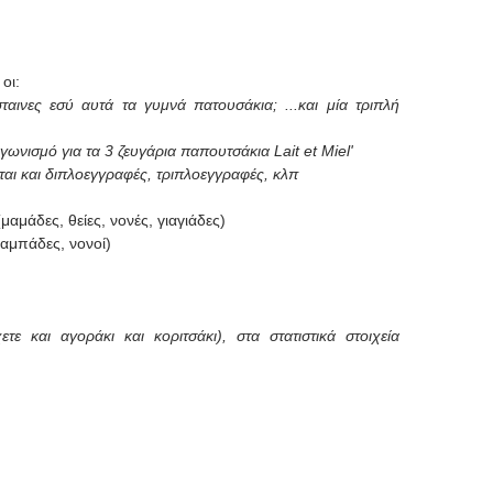
οι:
ταινες εσύ αυτά τα γυμνά πατουσάκια; ...και μία τριπλή
ιαγωνισμό για τα 3 ζευγάρια παπουτσάκια Lait et Miel'
αι και διπλοεγγραφές, τρ
ιπλοεγγραφές, κλπ
(μαμάδες, θείες, νονές, γιαγιάδες)
παμπάδες, νονοί)
ε και αγοράκι και κοριτσάκι), στα στατιστικά
στοιχεία