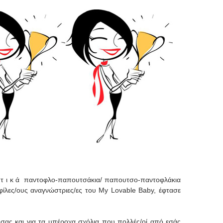
 σ τ ι κ ά παντοφλο-παπουτσάκια/ παπουτσο-παντοφλάκια
φίλες/ους αναγνώστριες/ες του My Lovable Baby, έφτασε
 σας και για τα υπέροχα σχόλια που πολλές/οί από εσάς