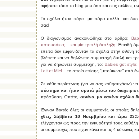
αφήσατε τόσο το blog μου όσο και στις σελίδες τ
Τα σχόλια ήταν πάρα...μα πάρα πολλά...και δυ
σας!
Ο διαγωνισμός ανακοινώθηκε στο άρθρο:
Bab
πατουσάκια; ...και μία τριπλή έκπληξη!
Επειδή όμ
έπειτα δεν εμφανίζονταν τα σχόλια στην οθόνη 
βλέπετε και να δηλώνετε συμμετοχή διπλή και τρ
για να δηλώνετε συμμετοχή, το:
Babies got style
Lait et Miel
...το οποίο επίσης "μπούκωσε" από έν
Σε κάθε περίπτωση (για να σας καθησυχάσω) να 
σύστημα και ήταν ορατά μέσω του διαχειριστ
πρόσβαση. Οπότε,
κανένα, μα κανένα σχόλιο δ
Έγιναν δεκτές όλες οι συμμετοχές οι οποίες 
χθες, Σάββατο 10 Νοεμβρίου και ώρα 23:5
ελέγχονταν ως προς την εγκυρότητά τους καθόλη
οι συμμετοχές που είχαν κάνει και τις 4 κόκκινες