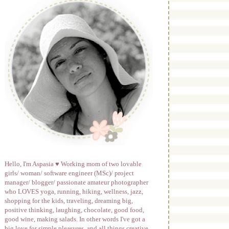
Hello, I'm Aspasia ♥ Working mom of two lovable
girls/ woman/ software engineer (MSc)/ project
manager/ blogger/ passionate amateur photographer
who LOVES yoga, running, hiking, wellness, jazz,
shopping for the kids, traveling, dreaming big,
positive thinking, laughing, chocolate, good food,
good wine, making salads. In other words I've got a
big love for simple pleasures, and all things creative