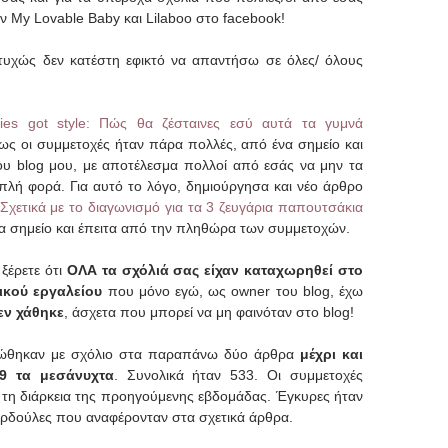
ων My Lovable Baby και Lilaboo στο facebook!
στυχώς δεν κατέστη εφικτό να απαντήσω σε όλες/ όλους
ies got style: Πώς θα ζέσταινες εσύ αυτά τα γυμνά
ως οι συμμετοχές ήταν πάρα πολλές, από ένα σημείο και
του blog μου, με αποτέλεσμα πολλοί από εσάς να μην τα
ιπλή φορά. Για αυτό το λόγο, δημιούργησα και νέο άρθρο
: Σχετικά με το διαγωνισμό για τα 3 ζευγάρια παπουτσάκια
α σημείο και έπειτα από την πληθώρα των συμμετοχών.
ξέρετε ότι
ΟΛΑ τα σχόλιά σας είχαν καταχωρηθεί στο
ικού εργαλείου
που μόνο εγώ, ως owner του blog, έχω
εν χάθηκε
, άσχετα που μπορεί να μη φαινόταν στο blog!
δηλώθηκαν με σχόλιο στα παραπάνω δύο άρθρα
μέχρι και
9 τα μεσάνυχτα
. Συνολικά ήταν 533. Οι συμμετοχές
 τη διάρκεια της προηγούμενης εβδομάδας. Έγκυρες ήταν
 καρδούλες που αναφέρονταν στα σχετικά άρθρα.