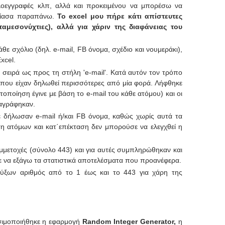
λοεγγραφές κλπ, αλλά και προκειμένου να μπορέσω να
υσίασα παραπάνω.
Το excel μου πήρε κάτι απίστευτες
μεσονύχτιες), αλλά για χάριν της διαφάνειας του
θε σχόλιο (δηλ. e-mail, FB όνομα, σχέδιο και νουμεράκι),
xcel.
 σειρά ως προς τη στήλη 'e-mail'. Κατά αυτόν τον τρόπο
 που είχαν δηλωθεί περισσότερες από μία φορά. Λήφθηκε
ποίηση έγινε με βάση το e-mail του κάθε ατόμου) και οι
ιαγράφηκαν.
ε δήλωσαν e-mail ή/και FB όνομα, καθώς χωρίς αυτά τα
ση ατόμων και κατ΄επέκταση δεν μπορούσε να ελεγχθεί η
υμμετοχές (σύνολο 443) και για αυτές συμπληρώθηκαν και
ε να εξάγω τα στατιστικά αποτελέσματα που προανέφερα.
αύξων αριθμός από το 1 έως και το 443 για χάρη της
σιμοποιήθηκε η εφαρμογή
Random Integer Generator,
η