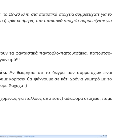
χ. το 19-20 κλπ,
στα στατιστικά
στοιχεία
συμμετείχατε
για το
ύο ή τρία νούμερα,
στα στατιστικά
στοιχεία
συμμετείχατε
για
έσουν τα φανταστικά παντοφλο-παπουτσάκια. παπουτσο-
γωνισμό!!!
άκι.
Αν θεωρήσω ότι το δείγμα των συμμετοχών είναι
χουμε κορίτσια θα ψάχνουμε σε κάτι χρόνια γαμπρό με το
γόρι. Χαχαχα :)
δεχομένως για πολλούς από εσάς) αδιάφορα στοιχεία, πάμε