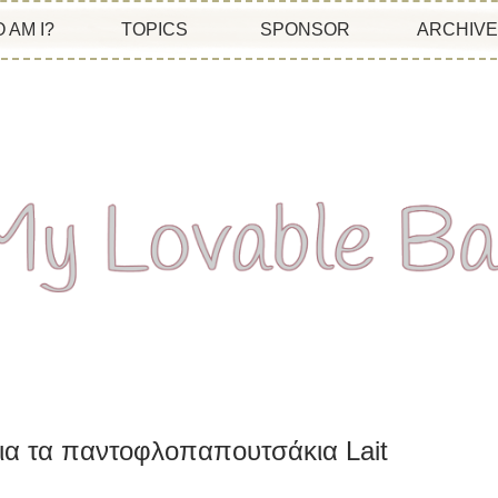
 AM I?
TOPICS
SPONSOR
ARCHIV
ια τα παντοφλοπαπουτσάκια Lait