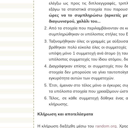
ελέγξω ως προς τις διπλοεγγραφές, τριπ
εξάγω τα στατιστικά στοιχεία που παρο
ώρες να το συμπληρώσω (αρκετές μετα
διαγωνισμού, χαλάλι του...
Aπό τα στοιχεία που περιλαμβάνονταν σε κά
συμπληρώθηκαν οι υπόλοιπες στήλες του E
Ταξινομήθηκαν όλες οι γραμμές με αύξουσα
βρέθηκαν πολύ εύκολα όλες οι συμμετοχές
υπόψη μόνο 1 συμμετοχή ανά άτομο (η ταυτο
υπόλοιπες συμμετοχές του ίδιου ατόμου, δ
Διαγράφηκαν επίσης οι συμμετοχές που δ
στοιχεία δεν μπορούσε να γίνει ταυτοποίη
εγκυρότητα αυτών των συμμετοχών.
Έτσι, έμειναν στο τέλος μόνο οι έγκυρες σ
τα υπόλοιπα στοιχεία που χρειαζόμουν ώστ
Τέλος, σε κάθε συμμετοχή δόθηκε ένας 
κλήρωσης.
Κλήρωση και αποτελέσματα
Η κλήρωση διεξήχθη μέσω του
random.org
. Χρη