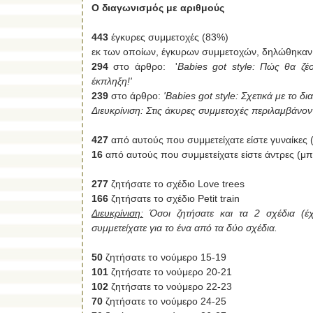
Ο διαγωνισμός με αριθμούς
443
έγκυρες συμμετοχές (83%)
εκ των οποίων, έγκυρων συμμετοχών, δηλώθηκαν 
294
στο άρθρο: '
Babies got style: Πώς θα ζέσ
έκπληξη!'
239
στο άρθρο:
'Babies got style: Σχετικά με το δ
Διευκρίνιση: Στις άκυρες συμμετοχές περιλαμβάνοντ
427
από αυτούς που συμμετείχατε είστε
γυναίκες 
16
από αυτούς που συμμετείχατε
είστε άντρες (μ
277
ζητήσατε το σχέδιο Love trees
166
ζητήσατε το σχέδιο Petit train
Διευκρίνιση:
Όσοι ζητήσατε και τα 2 σχέδια (έχετ
συμμετείχατε για το ένα από τα δύο σχέδια.
50
ζητήσατε το νούμερο 15-19
101
ζητήσατε το νούμερο 20-21
102
ζητήσατε το νούμερο 22-23
70
ζητήσατε το νούμερο 24-25