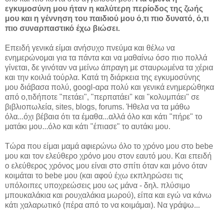
εγκυμοσύνη μου ήταν η καλύτερη περίοδος της ζωής
μου και η γέννηση του παιδιού μου ό,τι πιο δυνατό, ό,τι
πιο συναρπαστικό έχω βιώσει.
Επειδή γενικά είμαι ανήσυχο πνεύμα και θέλω να
ενημερώνομαι για τα πάντα και να μαθαίνω όσο πιο πολλά
γίνεται, δε γινόταν να μείνω άπραγη με σταυρωμένα τα χέρια
και την κοιλιά τούρλα. Κατά τη διάρκεια της εγκυμοσύνης
μου διάβασα πολύ, googl-αρα πολύ και γενικά ενημερώθηκα
από ο,τιδήποτε "πετάει", "περπατάει" και "κολυμπάει" σε
βιβλιοπωλεία, sites, blogs, forums. Ήθελα να τα μάθω
όλα...όχι βέβαια ότι τα έμαθα...αλλά όλο και κάτι "πήρε" το
ματάκι μου...όλο και κάτι "έπιασε" το αυτάκι μου.
Τώρα που είμαι μαμά αφιερώνω όλο το χρόνο μου στο bebe
μου και τον ελεύθερο χρόνο μου στον εαυτό μου. Και επειδή
ο ελεύθερος χρόνος μου είναι στο σπίτι όταν και μόνο όταν
κοιμάται το bebe μου (και αφού έχω εκπληρώσει τις
υπόλοιπες υποχρεώσεις μου ως μάνα - δηλ. πλύσιμο
μπουκαλάκια και ρουχαλάκια μωρού), είπα και εγώ να κάνω
κάτι χαλαρωτικό (πέρα από το να κοιμάμαι). Να γράψω...