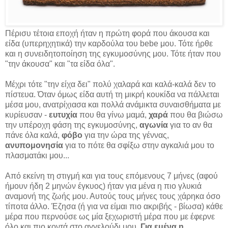
Πέρισυ τέτοια εποχή ήταν η πρώτη φορά που άκουσα και
είδα (υπερηχητικά) την καρδούλα του bebe μου. Τότε ήρθε
και η συνειδητοποίηση της εγκυμοσύνης μου. Τότε ήταν που
"την άκουσα" και "τα είδα όλα".
Μέχρι τότε "την είχα δει" πολύ χαλαρά και καλά-καλά δεν το
πίστευα. Όταν όμως είδα αυτή τη μικρή κουκίδα να πάλλεται
μέσα μου, ανατρίχιασα και πολλά ανάμικτα συναισθήματα με
κυρίευσαν -
ευτυχία
που θα γίνω μαμά,
χαρά
που θα βιώσω
την υπέροχη φάση της εγκυμοσύνης,
αγωνία
για το αν θα
πάνε όλα καλά,
φόβο
για την ώρα της γέννας,
ανυπομονησία
για το πότε θα σφίξω στην αγκαλιά μου το
πλασματάκι μου...
Από εκείνη τη στιγμή και για τους επόμενους 7 μήνες (αφού
ήμουν ήδη 2 μηνών έγκυος) ήταν για μένα η πιο γλυκιά
αναμονή της ζωής μου. Αυτούς τους μήνες τους χάρηκα όσο
τίποτα άλλο. Έζησα (ή για να είμαι πιο ακριβής - βίωσα) κάθε
μέρα που περνούσε ως μία ξεχωριστή μέρα που με έφερνε
όλο και πιο κοντά στο αγγελούδι μου.
Για εμένα η