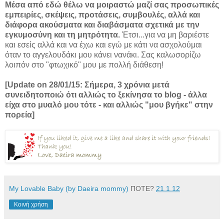
Μέσα από εδώ θέλω να μοιραστώ μαζί σας προσωπικές
εμπειρίες, σκέψεις, προτάσεις, συμβουλές, αλλά και
διάφορα ακούσματα και
διαβάσματα
σχετικά με την
εγκυμοσύνη και τη μητρότητα.
Έτσι...για να μη βαριέστε
και εσείς αλλά και να έχω και εγώ με κάτι να ασχολούμαι
όταν το αγγελουδάκι μου κάνει νανάκι. Σας καλωσορίζω
λοιπόν στο "φτωχικό" μου με πολλή διάθεση!
[Update on 28/01/15: Σήμερα, 3 χρόνια μετά
συνειδητοποιώ ότι αλλιώς το ξεκίνησα το blog - άλλα
είχα στο μυαλό μου τότε - και αλλιώς "μου βγήκε" στην
πορεία]
My Lovable Baby (by Daeira mommy)
ΠΟΤΕ?
21.1.12
Κοινή χρήση